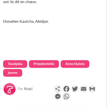
ont-ils dit en chœur.
Donatien Kautcha, Abidjan
Toulépleu
Présidentielle
Anne Ouloto
jeunes
Partager
Facebook
Twitter
Email
Gmail
Par
Koaci
Messenger
WhatsApp