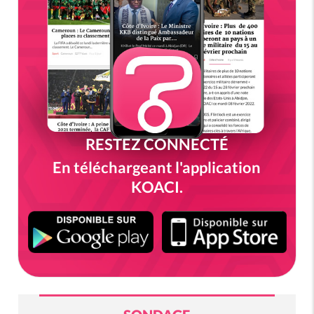
RESTEZ CONNECTÉ
En téléchargeant l'application
KOACI.