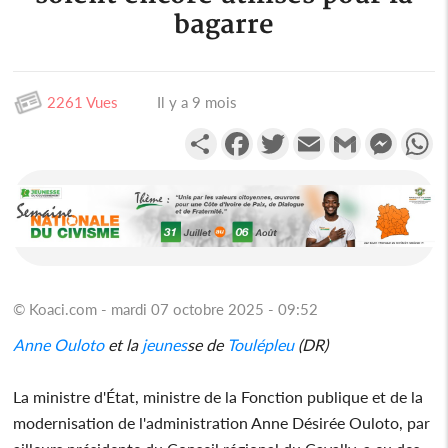
bagarre
2261 Vues
Il y a 9 mois
Partager
Facebook
Twitter
Email
Gmail
Messen
W
© Koaci.com - mardi 07 octobre 2025 - 09:52
Anne Ouloto
et la
jeunes
se de
Toulépleu
(DR)
La ministre d'État, ministre de la Fonction publique et de la
modernisation de l'administration Anne Désirée Ouloto, par