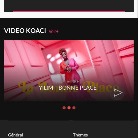
VIDEO KOACI
Voir+
RAP IVOIRE
YILIM - BONNE PLACE
Général
Thèmes