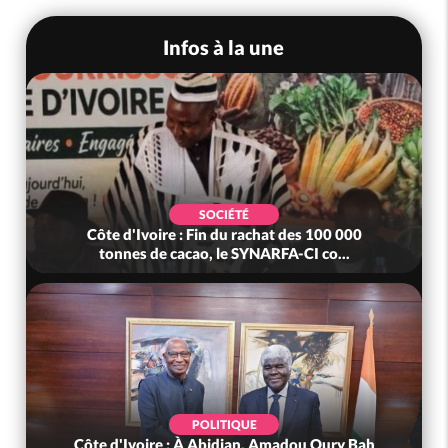
Infos à la une
SOCIÉTÉ
Côte d'Ivoire : Fin du rachat des 100 000
tonnes de cacao, le SYNARFA-CI co...
POLITIQUE
Côte d'Ivoire : À Abidjan, Amadou Oury Bah