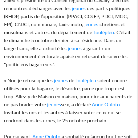
ailleurs présidente du Conseil régional du Cavally, a eu des
rencontres d'échanges avec les
jeunes
des partis politiques
(RHDP, partis de l’opposition (PPACI, COJEP, PDCI, MGC,
FPI), CNJCI, communale, taxis-moto,
jeunes
chrétiens et
musulmans et autres. du département de
Toulépleu
. C'était
le dimanche 5 octobre dernier, à sa résidence. Dans un
lange franc, elle a exhorté les
jeunes
à garantir un
environnement électorale apaisé en refusant de suivre les
"politiciens bagarreurs".
« Non je refuse que les
jeunes
de
Toulépleu
soient encore
utilisés pour la bagarre, le désordre, parce que trop c'est
trop. Allez-y de Maison en maison, pour dire aux parents de
ne pas brader votre
jeunes
se », a déclaré
Anne Ouloto
.
Invitant les uns et les autres à laisser voter ceux qui se
rendront dans les urnes, le 25 octobre prochain.
Poursuivant,
Anne Ouloto
a souhaité qu’aucun bruit ne soit