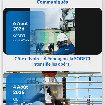
Communiqués
6 Août
2026
SODECI
Côte d'Ivoire
Côte d'Ivoire : À Yopougon, la SODECI
intensifie les opéra...
4 Août
2026
CIE
Côte d'Ivoire