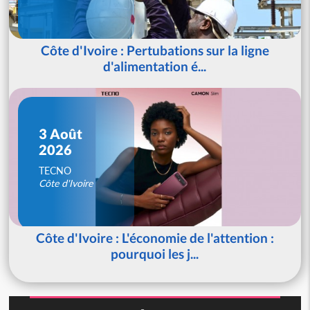
Côte d'Ivoire : Pertubations sur la ligne
d'alimentation é...
3 Août
2026
TECNO
Côte d'Ivoire
Côte d'Ivoire : L'économie de l'attention :
pourquoi les j...