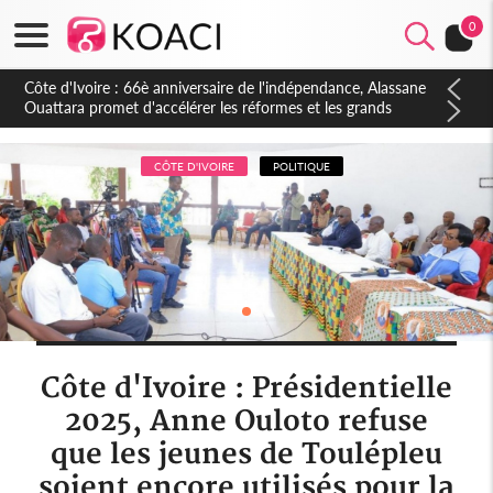
0
Côte d'Ivoire : À Abidjan, Amadou Oury Bah admire le modèle
ivoirien et veut s'en inspirer pour accélérer le développement
de la Guinée
CÔTE D'IVOIRE
POLITIQUE
Côte d'Ivoire : Présidentielle
2025, Anne Ouloto refuse
que les jeunes de Toulépleu
soient encore utilisés pour la