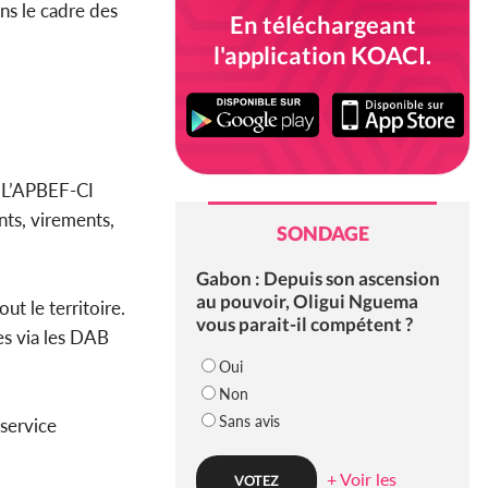
ns le cadre des
En téléchargeant
l'application KOACI.
. L’APBEF-CI
nts, virements,
SONDAGE
Gabon : Depuis son ascension
au pouvoir, Oligui Nguema
ut le territoire.
vous parait-il compétent ?
es via les DAB
Oui
Non
Sans avis
 service
+ Voir les