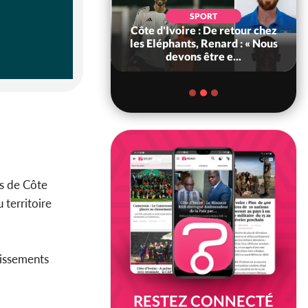
OCIÉTÉ
SPORT
ire : MIRAH, la
Côte d'Ivoire : De retour chez
s communiqués
les Eléphants, Renard : « Nous
 entre la MA-M...
devons être e...
rs de Côte
 territoire
lissements
RESTEZ CONNECTÉ