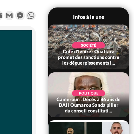
k
tter
Email
Gmail
Messenger
WhatsApp
Infos à la une
LITIQUE
SOCIÉTÉ
e : Après le pari
Côte d'Ivoire : Ouattara
6e anniversaire,
promet des sanctions contre
ictogo : «...
les déguerpissements i...
LITIQUE
Ivoire : 66e
POLITIQUE
ersaire de
Cameroun : Décès à 86 ans de
ce, les Forces de
BAH Oumarou Sanda pilier
ense e...
du conseil constituti...