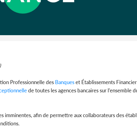
S
Côte d'Ivo
guerre de
s'intensifie
)
tion Professionnelle des
Banques
et Établissements Financie
eptionnelle
de toutes les agences bancaires sur l’ensemble du
ales imminentes, afin de permettre aux collaborateurs des étab
nditions.