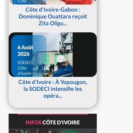
Côte
d'Ivoire
Côte d'Ivoire-Gabon :
Dominique Ouattara reçoit
Zita Oligu...
6 Août
2026
SODECI
Côte
d'Ivoire
Côte d'Ivoire : À Yopougon,
la SODECI intensifie les
opéra...
INFOS
CÔTE D'IVOIRE