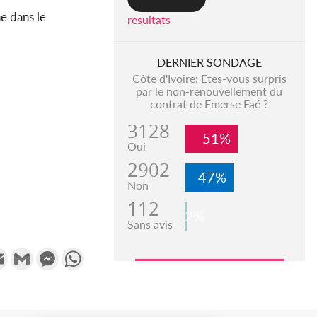
e dans le
resultats
DERNIER SONDAGE
Côte d'Ivoire: Etes-vous surpris
par le non-renouvellement du
contrat de Emerse Faé ?
3128
51%
Oui
2902
47%
Non
112
2%
Sans avis
k
tter
Email
Gmail
Messenger
WhatsApp