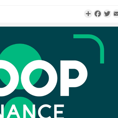
Partager
Faceboo
Twi
PO
Côte d'Ivoir
réussi du 6
Adama B
PO
Côte d'
anniv
l'Indépendan
Déf