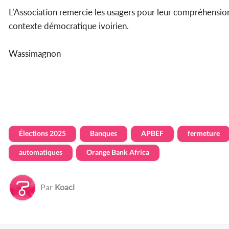
L’Association remercie les usagers pour leur compréhension
contexte démocratique ivoirien.
Wassimagnon
Élections 2025
Banques
APBEF
fermeture
automatiques
Orange Bank Africa
Par
Koaci