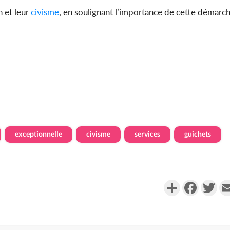
 et leur
civisme
, en soulignant l’importance de cette démarch
exceptionnelle
civisme
services
guichets
Partager
Faceboo
Twi