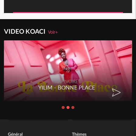
VIDEO KOACI
Voir+
RAP IVOIRE
YILIM - BONNE PLACE
Général
Thèmes