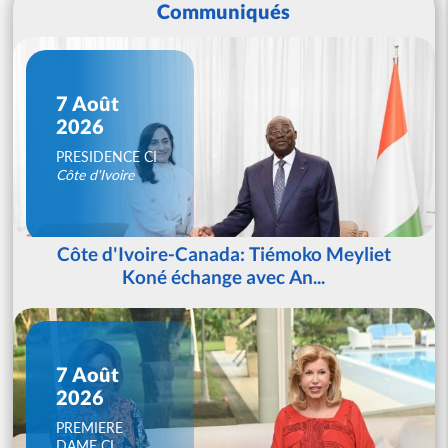
Communiqués
7 Août
2026
PRESIDENCE CI
Côte d'Ivoire
Côte d'Ivoire-Canada: Tiémoko Meyliet
Koné échange avec An...
7 Août
2026
PREMIERE
DAME CI