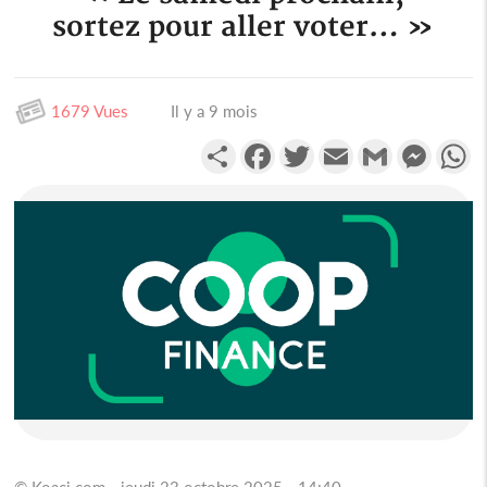
sortez pour aller voter… »
1679 Vues
Il y a 9 mois
Partager
Facebook
Twitter
Email
Gmail
Messen
W
© Koaci.com - jeudi 23 octobre 2025 - 14:40