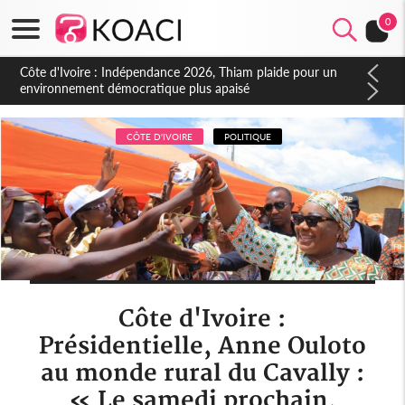
0
Côte d'Ivoire : Concours INFAS 2026, les convocations
seront disponibles à compter du samedi
CÔTE D'IVOIRE
POLITIQUE
Côte d'Ivoire :
Présidentielle, Anne Ouloto
au monde rural du Cavally :
« Le samedi prochain,