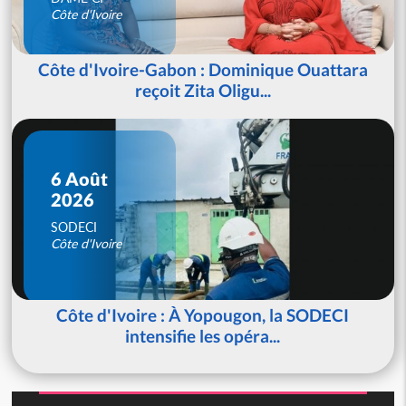
Côte d'Ivoire
Côte d'Ivoire-Gabon : Dominique Ouattara
reçoit Zita Oligu...
6 Août
2026
SODECI
Côte d'Ivoire
Côte d'Ivoire : À Yopougon, la SODECI
intensifie les opéra...