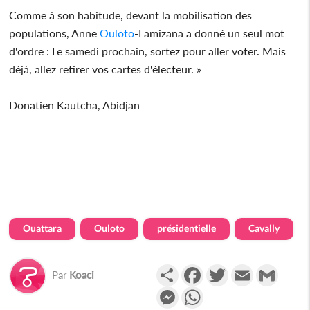
Comme à son habitude, devant la mobilisation des
populations, Anne
Ouloto
-Lamizana a donné un seul mot
d'ordre : Le samedi prochain, sortez pour aller voter. Mais
déjà, allez retirer vos cartes d'électeur. »
Donatien Kautcha, Abidjan
Ouattara
Ouloto
présidentielle
Cavally
Partager
Facebook
Twitter
Email
Gmail
Par
Koaci
Messenger
WhatsApp