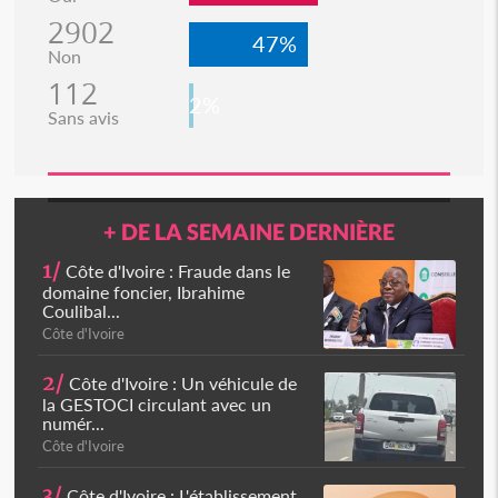
2902
47%
Non
112
2%
Sans avis
+ DE LA SEMAINE DERNIÈRE
1/
Côte d'Ivoire : Fraude dans le
domaine foncier, Ibrahime
Coulibal...
Côte d'Ivoire
2/
Côte d'Ivoire : Un véhicule de
la GESTOCI circulant avec un
numér...
Côte d'Ivoire
3/
Côte d'Ivoire : L'établissement