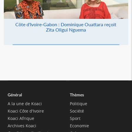
Côte d'Ivoire-Gabon : Dominique Ouattara reçoit
Zita Oligui Nguema
Général
Thèmes
A la une de Koaci
Politique
Koaci Côte d'Ivoire
Société
Koaci Afrique
Sport
Archives Koaci
Economie