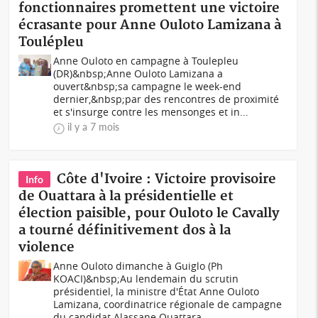
fonctionnaires promettent une victoire
écrasante pour Anne Ouloto Lamizana à
Toulépleu
Anne Ouloto en campagne à Toulepleu
(DR)&nbsp;Anne Ouloto Lamizana a
ouvert&nbsp;sa campagne le week-end
dernier,&nbsp;par des rencontres de proximité
et s'insurge contre les mensonges et in...
il y a 7 mois
Côte d'Ivoire : Victoire provisoire
Info
de Ouattara à la présidentielle et
élection paisible, pour Ouloto le Cavally
a tourné définitivement dos à la
violence
Anne Ouloto dimanche à Guiglo (Ph
KOACI)&nbsp;Au lendemain du scrutin
présidentiel, la ministre d'État Anne Ouloto
Lamizana, coordinatrice régionale de campagne
du candidat Alassane Ouattara...