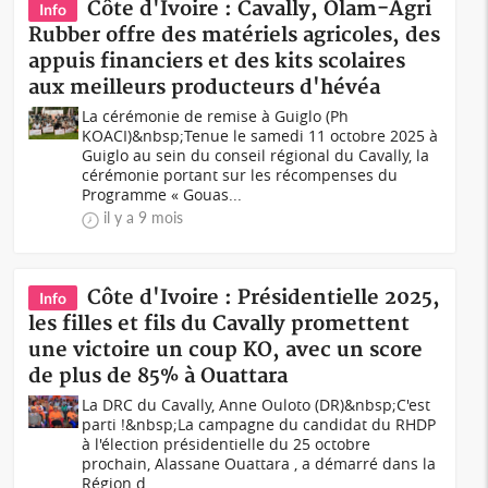
Côte d'Ivoire : Cavally, Olam-Agri
Info
Rubber offre des matériels agricoles, des
appuis financiers et des kits scolaires
aux meilleurs producteurs d'hévéa
La cérémonie de remise à Guiglo (Ph
KOACI)&nbsp;Tenue le samedi 11 octobre 2025 à
Guiglo au sein du conseil régional du Cavally, la
cérémonie portant sur les récompenses du
Programme « Gouas...
il y a 9 mois
Côte d'Ivoire : Présidentielle 2025,
Info
les filles et fils du Cavally promettent
une victoire un coup KO, avec un score
de plus de 85% à Ouattara
La DRC du Cavally, Anne Ouloto (DR)&nbsp;C'est
parti !&nbsp;La campagne du candidat du RHDP
à l'élection présidentielle du 25 octobre
prochain, Alassane Ouattara , a démarré dans la
Région d...