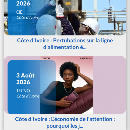
2026
CIE
Côte d'Ivoire
Côte d'Ivoire : Pertubations sur la ligne
d'alimentation é...
3 Août
2026
TECNO
Côte d'Ivoire
Côte d'Ivoire : L'économie de l'attention :
pourquoi les j...