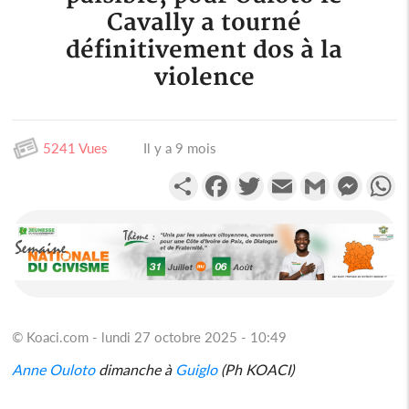
Cavally a tourné
définitivement dos à la
violence
5241 Vues
Il y a 9 mois
Partager
Facebook
Twitter
Email
Gmail
Messen
W
© Koaci.com - lundi 27 octobre 2025 - 10:49
Anne Ouloto
dimanche à
Guiglo
(Ph KOACI)