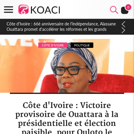
0
Côte d'Ivoire : À Abidjan, Amadou Oury Bah admire le modèle
ivoirien et veut s'en inspirer pour accélérer le développement
de la Guinée
CÔTE D'IVOIRE
POLITIQUE
Côte d'Ivoire : Victoire
provisoire de Ouattara à la
présidentielle et élection
paisible, pour Ouloto le