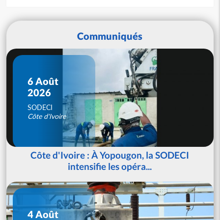
Communiqués
6 Août
2026
SODECI
Côte d'Ivoire
Côte d'Ivoire : À Yopougon, la SODECI
intensifie les opéra...
4 Août