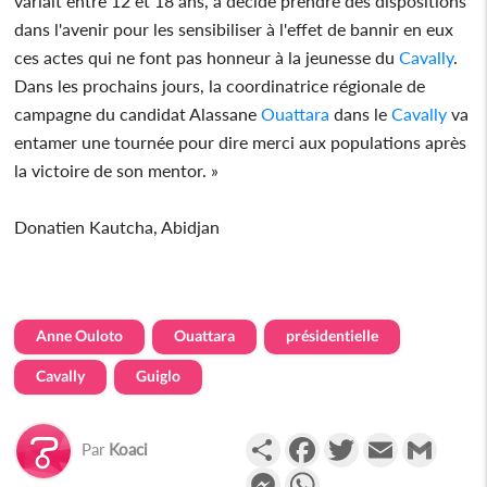
variait entre 12 et 18 ans, a décidé prendre des dispositions
dans l'avenir pour les sensibiliser à l'effet de bannir en eux
ces actes qui ne font pas honneur à la jeunesse du
Cavally
.
Dans les prochains jours, la coordinatrice régionale de
campagne du candidat Alassane
Ouattara
dans le
Cavally
va
entamer une tournée pour dire merci aux populations après
la victoire de son mentor. »
Donatien Kautcha, Abidjan
Anne Ouloto
Ouattara
présidentielle
Cavally
Guiglo
Partager
Facebook
Twitter
Email
Gmail
Par
Koaci
Messenger
WhatsApp