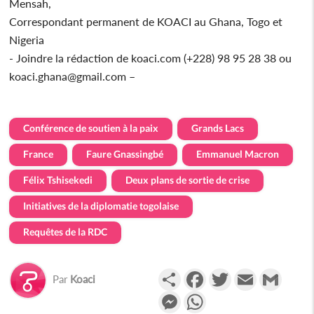
Mensah,
Correspondant permanent de KOACI au Ghana, Togo et
Nigeria
- Joindre la rédaction de koaci.com (+228) 98 95 28 38 ou
koaci.ghana@gmail.com –
Conférence de soutien à la paix
Grands Lacs
France
Faure Gnassingbé
Emmanuel Macron
Félix Tshisekedi
Deux plans de sortie de crise
Initiatives de la diplomatie togolaise
Requêtes de la RDC
Partager
Facebook
Twitter
Email
Gmail
Par
Koaci
Messenger
WhatsApp