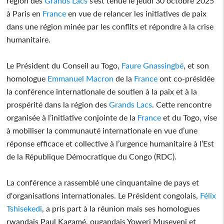
région des
Grands Lacs
s’est tenue le jeudi 30 octobre 2025
à Paris en
France
en vue de relancer les initiatives de paix
dans une région minée par les conflits et répondre à la crise
humanitaire.
Le Président du Conseil au Togo,
Faure Gnassingbé
, et son
homologue
Emmanuel Macron
de la
France
ont co-présidée
la conférence internationale de soutien à la paix et à la
prospérité dans la région des
Grands Lacs
. Cette rencontre
organisée à l’initiative conjointe de la
France
et du Togo, vise
à mobiliser la communauté internationale en vue d’une
réponse efficace et collective à l’urgence humanitaire à l’Est
de la République Démocratique du Congo (RDC).
La conférence a rassemblé une cinquantaine de pays et
d'organisations internationales. Le Président congolais,
Félix
Tshisekedi
, a pris part à la réunion mais ses homologues
rwandais Paul Kagamé, ougandais Yoweri Museveni et