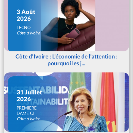
3 Août
2026
TECNO
Côte d'Ivoire
Côte d'Ivoire : L'économie de l'attention :
pourquoi les j...
31 Juillet
2026
PREMIERE
DAME CI
Côte d'Ivoire