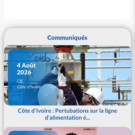
Communiqués
4 Août
2026
CIE
Côte d'Ivoire
Côte d'Ivoire : Pertubations sur la ligne
d'alimentation é...