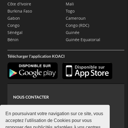
Côte d'Ivoire
Mali
Burkina Faso
Togo
Gabon
Cameroun
Congo
Congo (RDC)
Sénégal
Guinée
Bénin
Guinée Equatorial
Télécharger l'application KOACI
NOUS CONTACTER
contact@koaci.com
koaci@yahoo.fr
En poursuivant votre navigation sur ce site, vous
+225 07 08 85 52 93
acceptez l'utilisation de Cookies pour vous
proposer des publicités adaptées à vos centres