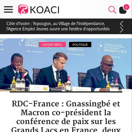
0
Côte d'Ivoire : CHU de Treichville, après la fronde, les agents
contractuels obtiennent un accord avec la direction sur les
arriérés du SMIG 2023
CONGO (RDC)
POLITIQUE
RDC-France : Gnassingbé et
Macron co-président la
conférence de paix sur les
Grands Lacs en France, deux