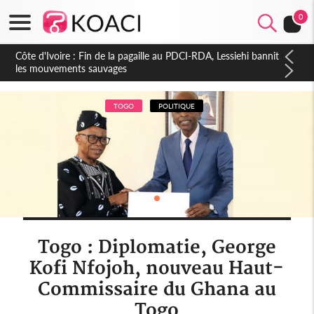
0
Côte d'Ivoire : Ouattara promet des sanctions contre les
déguerpissements illégaux
TOGO
POLITIQUE
Togo : Diplomatie, George
Kofi Nfojoh, nouveau Haut-
Commissaire du Ghana au
Togo