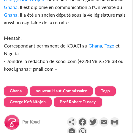
Ghana
. Il est diplômé en communication à l'Université du
Ghana
. Il a été un ancien député sous la 4e législature mais
aussi un capitaine de la retraite.
Mensah,
Correspondant permanent de KOACI au
Ghana
,
Togo
et
Nigeria
- Joindre la rédaction de koaci.com (+228) 98 95 28 38 ou
koaci.ghana@gmail.com –
Ghana
nouveau Haut-Commissaire
Togo
George Kofi Nfojoh
Prof Robert Dussey.
Partager
Facebook
Twitter
Email
Gmail
Par
Koaci
Messenger
WhatsApp