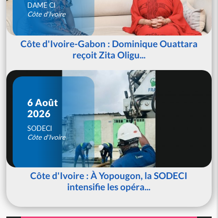
DAME CI
Côte d'Ivoire
Côte d'Ivoire-Gabon : Dominique Ouattara
reçoit Zita Oligu...
6 Août
2026
SODECI
Côte d'Ivoire
Côte d'Ivoire : À Yopougon, la SODECI
intensifie les opéra...