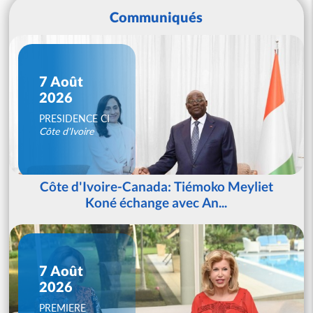
Communiqués
7 Août
2026
PRESIDENCE CI
Côte d'Ivoire
Côte d'Ivoire-Canada: Tiémoko Meyliet
Koné échange avec An...
7 Août
2026
PREMIERE