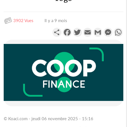
3902 Vues
Il y a 9 mois
Partager
Facebook
Twitter
Email
Gmail
Messen
W
© Koaci.com - jeudi 06 novembre 2025 - 15:16