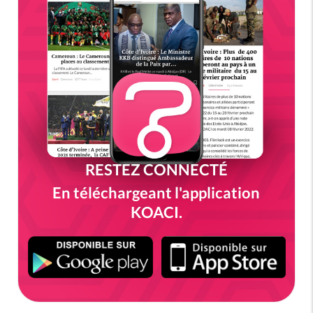
RESTEZ CONNECTÉ
En téléchargeant l'application
KOACI.