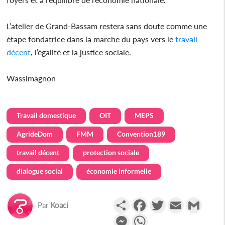
L’atelier de Grand-Bassam restera sans doute comme une
étape fondatrice dans la marche du pays vers le
travail
décent
, l’égalité et la justice sociale.
Wassimagnon
Travail domestique
OIT
MEPS
AgrideDom
FMM
Convention189
travail décent
protection sociale
dialogue social
économie informelle
Partager
Facebook
Twitter
Email
Gmail
Par
Koaci
Messenger
WhatsApp