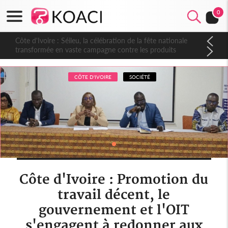
0
Côte d'Ivoire : Séileu, la célébration de la fête nationale
transformée en vaste campagne contre les produits
dépigmentants dangereux
CÔTE D'IVOIRE
SOCIÉTÉ
Côte d'Ivoire : Promotion du
travail décent, le
gouvernement et l'OIT
s'engagent à redonner aux