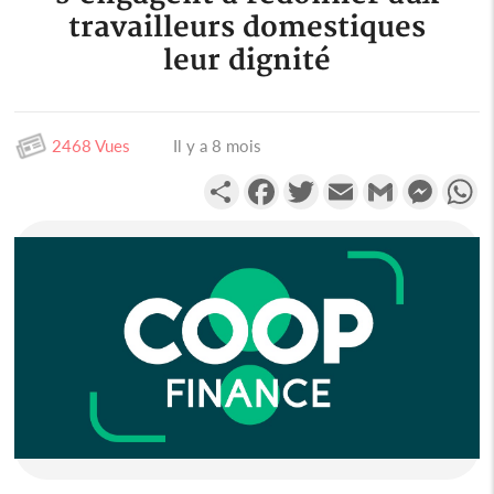
travailleurs domestiques
leur dignité
2468 Vues
Il y a 8 mois
Partager
Facebook
Twitter
Email
Gmail
Messen
W