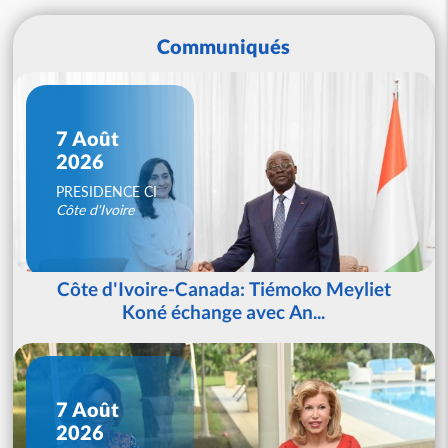
Communiqués
7 Août
2026
PRESIDENCE CI
Côte d'Ivoire
Côte d'Ivoire-Canada: Tiémoko Meyliet
Koné échange avec An...
7 Août
2026