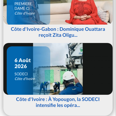
PREMIERE
DAME CI
Côte d'Ivoire
Côte d'Ivoire-Gabon : Dominique Ouattara
reçoit Zita Oligu...
6 Août
2026
SODECI
Côte d'Ivoire
Côte d'Ivoire : À Yopougon, la SODECI
intensifie les opéra...