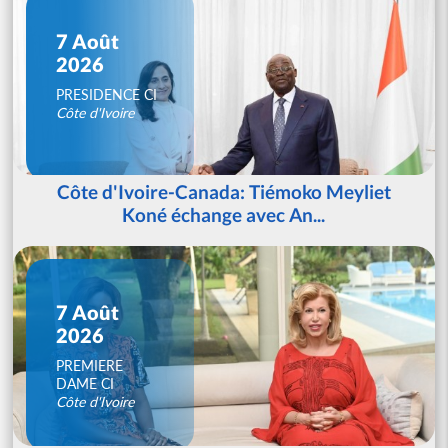
7 Août
2026
PRESIDENCE CI
Côte d'Ivoire
Côte d'Ivoire-Canada: Tiémoko Meyliet
Koné échange avec An...
7 Août
2026
PREMIERE
DAME CI
Côte d'Ivoire