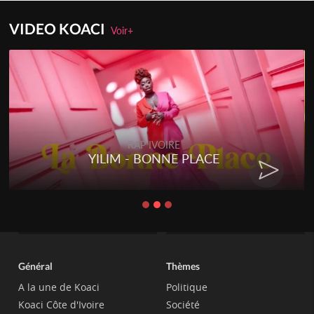
VIDEO KOACI
Voir+
RAP IVOIRE
YILIM - BONNE PLACE
Général
Thèmes
A la une de Koaci
Politique
Koaci Côte d'Ivoire
Société