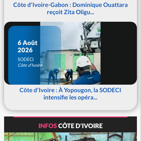
Côte d'Ivoire-Gabon : Dominique Ouattara
reçoit Zita Oligu...
6 Août
2026
SODECI
Côte d'Ivoire
Côte d'Ivoire : À Yopougon, la SODECI
intensifie les opéra...
INFOS
CÔTE D'IVOIRE