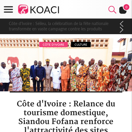
0
Côte d'Ivoire : Séileu, la célébration de la fête nationale
transformée en vaste campagne contre les produits
dépigmentants dangereux
CÔTE D'IVOIRE
CULTURE
Côte d'Ivoire : Relance du
tourisme domestique,
Siandou Fofana renforce
l'attractivité des sites