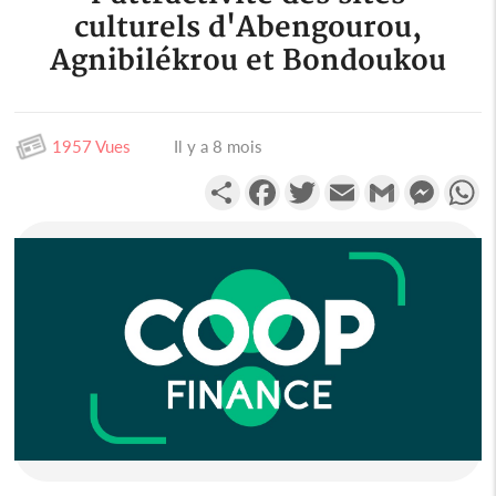
culturels d'Abengourou,
Agnibilékrou et Bondoukou
1957 Vues
Il y a 8 mois
Partager
Facebook
Twitter
Email
Gmail
Messen
W