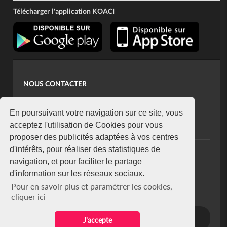
Télécharger l'application KOACI
NOUS CONTACTER
contact@koaci.com
koaci@yahoo.fr
En poursuivant votre navigation sur ce site, vous
+225 07 08 85 52 93
acceptez l'utilisation de Cookies pour vous
proposer des publicités adaptées à vos centres
d'intérêts, pour réaliser des statistiques de
NEWSLETTER
navigation, et pour faciliter le partage
Restez connecté via notre newsletter
d'information sur les réseaux sociaux.
S'abonner
Pour en savoir plus et paramétrer les cookies,
Se désabonner
cliquer ici
J'accepte