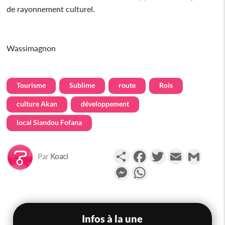
de rayonnement culturel.
Wassimagnon
Tourisme
Sublime
route
Rois
culture Akan
développement
local Siandou Fofana
Partager
Facebook
Twitter
Email
Gmail
Par
Koaci
Messenger
WhatsApp
Infos à la une