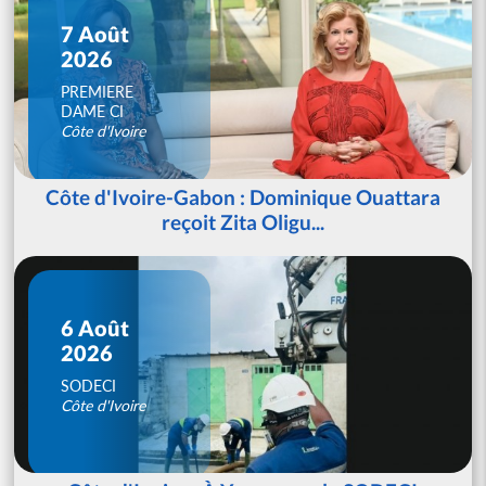
7 Août
2026
PREMIERE
DAME CI
Côte d'Ivoire
Côte d'Ivoire-Gabon : Dominique Ouattara
reçoit Zita Oligu...
6 Août
2026
SODECI
Côte d'Ivoire