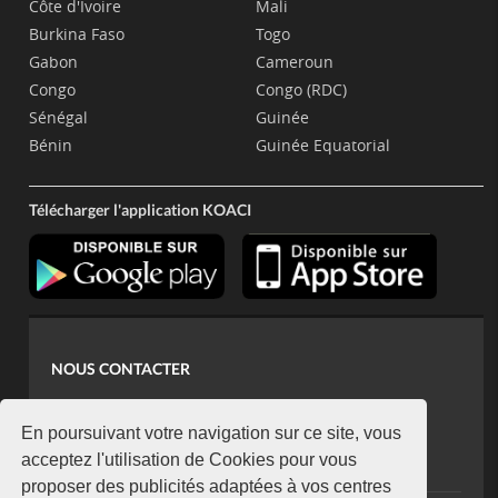
Côte d'Ivoire
Mali
Burkina Faso
Togo
Gabon
Cameroun
Congo
Congo (RDC)
Sénégal
Guinée
Bénin
Guinée Equatorial
Télécharger l'application KOACI
NOUS CONTACTER
contact@koaci.com
koaci@yahoo.fr
En poursuivant votre navigation sur ce site, vous
+225 07 08 85 52 93
acceptez l'utilisation de Cookies pour vous
proposer des publicités adaptées à vos centres