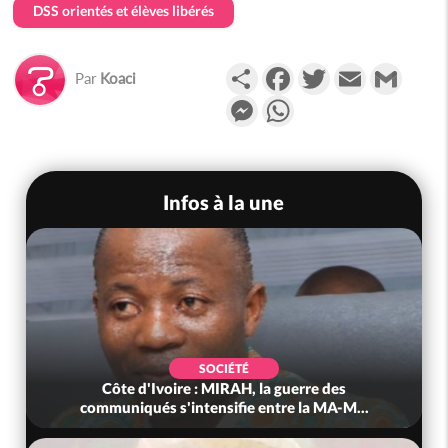
DSS orientés et élèves libérés
Partager
Facebook
Twitter
Email
Gmail
Par
Koaci
Messenger
WhatsApp
Infos à la une
SOCIÉTÉ
Côte d'Ivoire : MIRAH, la guerre des
communiqués s'intensifie entre la MA-M...