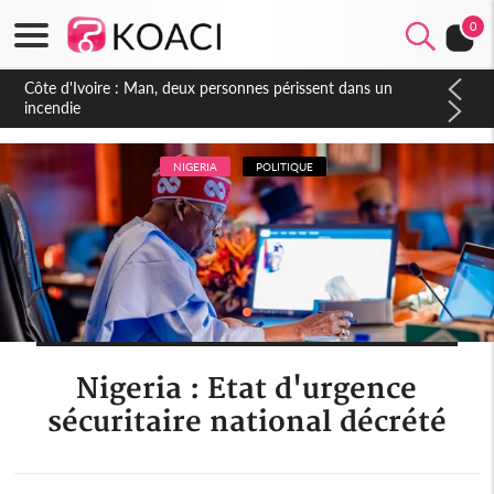
0
Côte d'Ivoire : Séileu, la célébration de la fête nationale
transformée en vaste campagne contre les produits
dépigmentants dangereux
NIGERIA
POLITIQUE
Nigeria : Etat d'urgence
sécuritaire national décrété