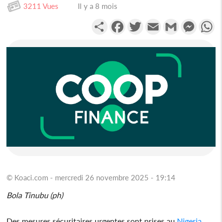
3211 Vues
Il y a 8 mois
Partager
Facebook
Twitter
Email
Gmail
Messen
W
© Koaci.com - mercredi 26 novembre 2025 - 19:14
Bola Tinubu (ph)
Des mesures sécuritaires urgentes sont prises au
Nigeria