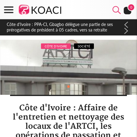
0
Côte d'Ivoire : PPA-CI, Gbagbo délègue une partie de ses
prérogatives de président à 05 cadres, vers sa retraite
politique ?
CÔTE D'IVOIRE
SOCIÉTÉ
Côte d'Ivoire : Affaire de
l'entretien et nettoyage des
locaux de l'ARTCI, les
opérations de passation et