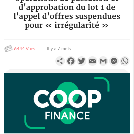
d'approbation du lot 1 de
l'appel d'offres suspendues
pour « irrégularité »
6444 Vues
Il y a 7 mois
Partager
Facebook
Twitter
Email
Gmail
Messen
W