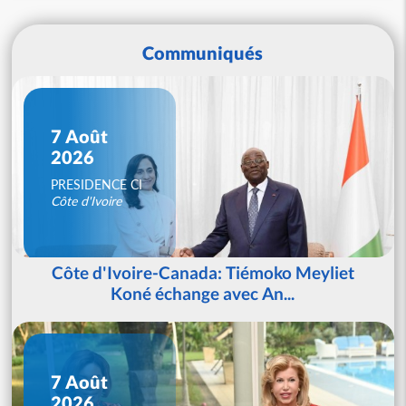
Communiqués
7 Août
2026
PRESIDENCE CI
Côte d'Ivoire
Côte d'Ivoire-Canada: Tiémoko Meyliet
Koné échange avec An...
7 Août
2026