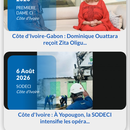
PREMIERE
DAME CI
Côte d'Ivoire
Côte d'Ivoire-Gabon : Dominique Ouattara
reçoit Zita Oligu...
6 Août
2026
SODECI
Côte d'Ivoire
Côte d'Ivoire : À Yopougon, la SODECI
intensifie les opéra...