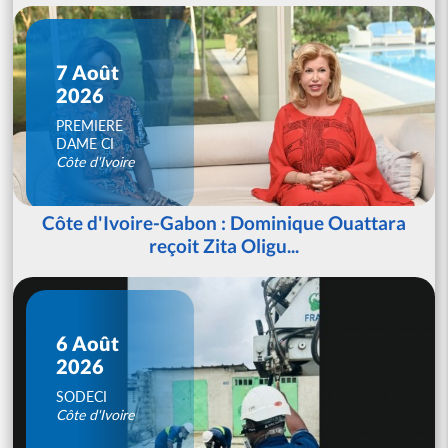
7 Août
2026
PREMIERE
DAME CI
Côte d'Ivoire
Côte d'Ivoire-Gabon : Dominique Ouattara
reçoit Zita Oligu...
6 Août
2026
SODECI
Côte d'Ivoire