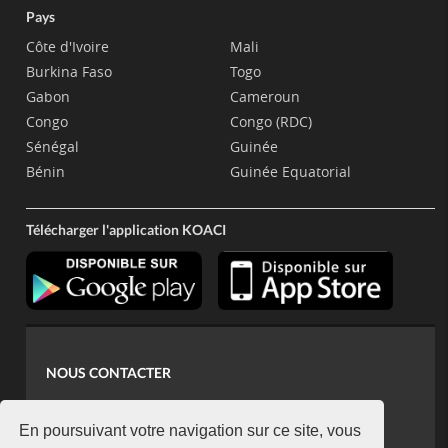
Pays
Côte d'Ivoire
Mali
Burkina Faso
Togo
Gabon
Cameroun
Congo
Congo (RDC)
Sénégal
Guinée
Bénin
Guinée Equatorial
Télécharger l'application KOACI
NOUS CONTACTER
contact@koaci.com
koaci@yahoo.fr
En poursuivant votre navigation sur ce site, vous