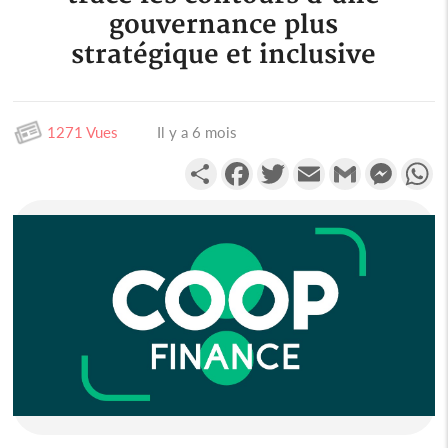
gouvernance plus
stratégique et inclusive
1271 Vues
Il y a 6 mois
Partager
Facebook
Twitter
Email
Gmail
Messen
W