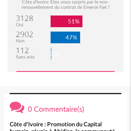
Côte d'Ivoire: Etes-vous surpris par le non-
renouvellement du contrat de Emerse Faé ?
3128
51%
Oui
2902
47%
Non
112
2%
Sans avis
0 Commentaire(s)
Côte d'Ivoire : Promotion du Capital
humain, réunie à Abidjan, la communauté