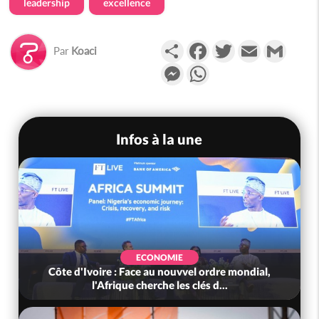
leadership
excellence
Partager
Facebook
Twitter
Email
Gmail
Par
Koaci
Messenger
WhatsApp
Infos à la une
ECONOMIE
Côte d'Ivoire : Face au nouvvel ordre mondial,
l'Afrique cherche les clés d...