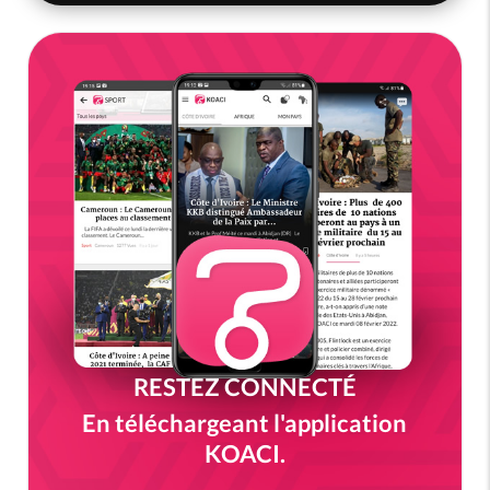
RESTEZ CONNECTÉ
En téléchargeant l'application
KOACI.