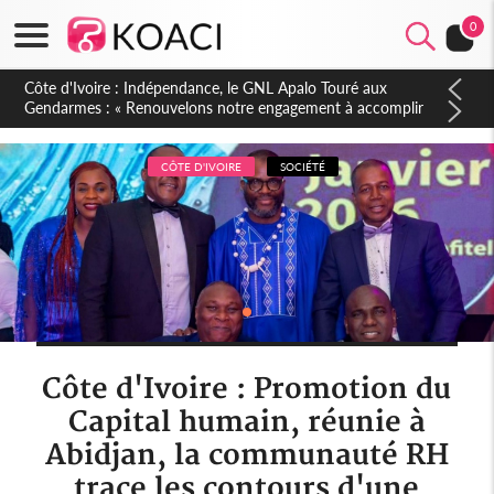
0
Sierra Leone : Un projet de réforme constitutionnelle en
gestation, points clés des amendements, un exclu d'avance
CÔTE D'IVOIRE
SOCIÉTÉ
Côte d'Ivoire : Promotion du
Capital humain, réunie à
Abidjan, la communauté RH
trace les contours d'une