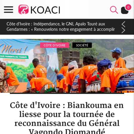
0
Sierra Leone : Un projet de réforme constitutionnelle en
gestation, points clés des amendements, un exclu d'avance
CÔTE D'IVOIRE
SOCIÉTÉ
Côte d'Ivoire : Biankouma en
liesse pour la tournée de
reconnaissance du Général
Vagondo Diomandé