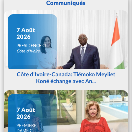
Communiqués
7 Août
2026
PRESIDENCE CI
Côte d'Ivoire
Côte d'Ivoire-Canada: Tiémoko Meyliet
Koné échange avec An...
7 Août
2026
PREMIERE
DAME CI