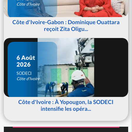
Côte d'Ivoire
Côte d'Ivoire-Gabon : Dominique Ouattara
reçoit Zita Oligu...
6 Août
2026
SODECI
Côte d'Ivoire
Côte d'Ivoire : À Yopougon, la SODECI
intensifie les opéra...