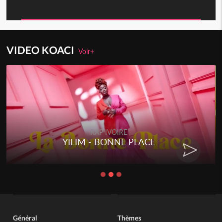
VIDEO KOACI
Voir+
RAP IVOIRE
YILIM - BONNE PLACE
Général
Thèmes