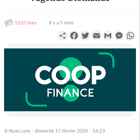
1226 Vues
Il y a 5 mois
Partager
Facebook
Twitter
Email
Gmail
Messen
W
© Koaci.com - dimanche 15 février 2026 - 16:23