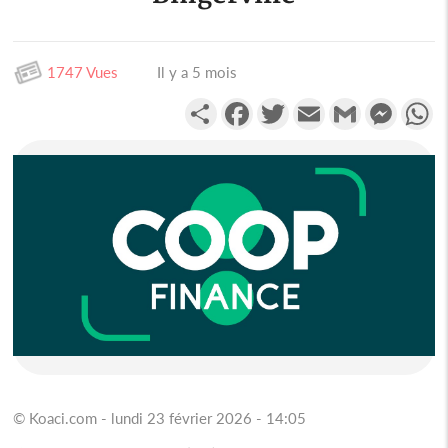
1747 Vues
Il y a 5 mois
Partager
Facebook
Twitter
Email
Gmail
Messen
W
© Koaci.com - lundi 23 février 2026 - 14:05