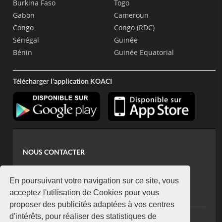
Burkina Faso
Togo
Gabon
Cameroun
Congo
Congo (RDC)
Sénégal
Guinée
Bénin
Guinée Equatorial
Télécharger l'application KOACI
NOUS CONTACTER
contact@koaci.com
koaci@yahoo.fr
En poursuivant votre navigation sur ce site, vous
+225 07 08 85 52 93
acceptez l'utilisation de Cookies pour vous
proposer des publicités adaptées à vos centres
d'intérêts, pour réaliser des statistiques de