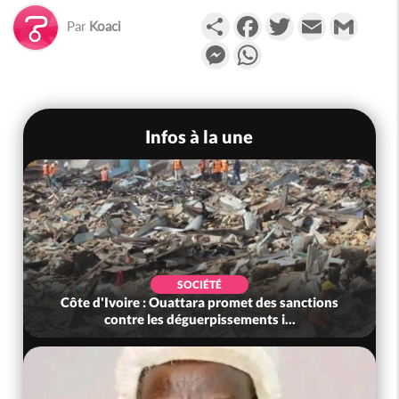
Partager
Facebook
Twitter
Email
Gmail
Par
Koaci
Messenger
WhatsApp
Infos à la une
SOCIÉTÉ
Côte d'Ivoire : Ouattara promet des sanctions
contre les déguerpissements i...