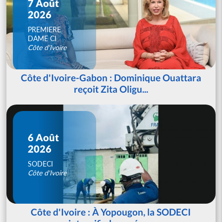
7 Août
2026
PREMIERE
DAME CI
Côte d'Ivoire
Côte d'Ivoire-Gabon : Dominique Ouattara
reçoit Zita Oligu...
6 Août
2026
SODECI
Côte d'Ivoire
Côte d'Ivoire : À Yopougon, la SODECI