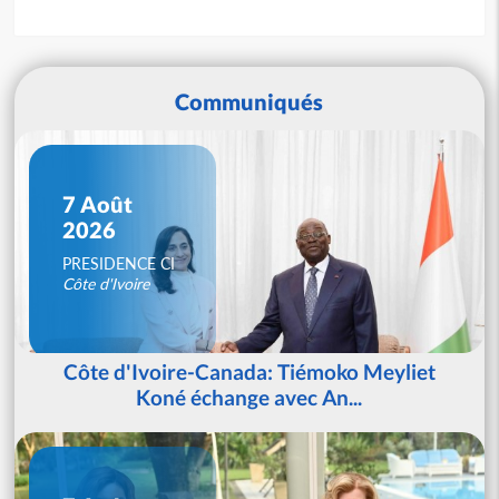
Communiqués
7 Août
2026
PRESIDENCE CI
Côte d'Ivoire
Côte d'Ivoire-Canada: Tiémoko Meyliet
Koné échange avec An...