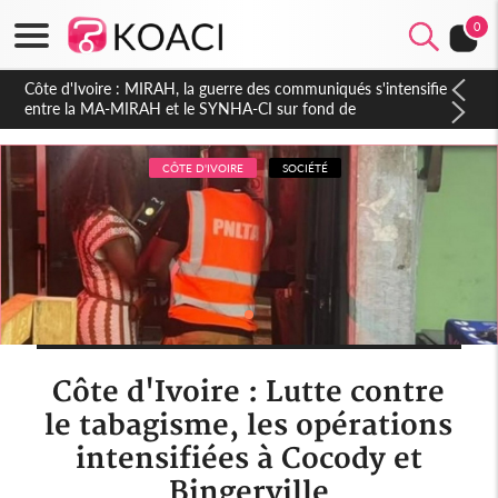
0
Côte d'Ivoire : Indépendance 2026, Thiam plaide pour un
environnement démocratique plus apaisé
CÔTE D'IVOIRE
SOCIÉTÉ
Côte d'Ivoire : Lutte contre
le tabagisme, les opérations
intensifiées à Cocody et
Bingerville