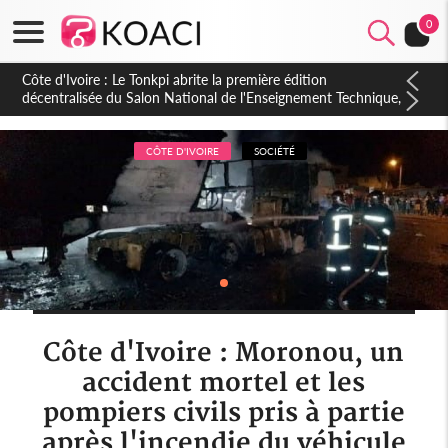
0
Côte d'Ivoire : PPA-CI, Gbagbo délègue une partie de ses
prérogatives de président à 05 cadres, vers sa retraite
politique ?
CÔTE D'IVOIRE
SOCIÉTÉ
Côte d'Ivoire : Moronou, un
accident mortel et les
pompiers civils pris à partie
après l'incendie du véhicule