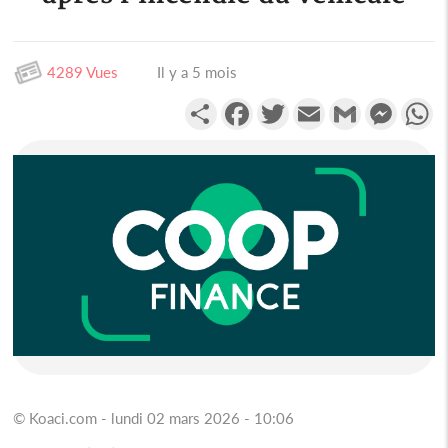
4289 Vues
Il y a 5 mois
Partager
Facebook
Twitter
Email
Gmail
Messen
W
© Koaci.com - lundi 02 mars 2026 - 10:06