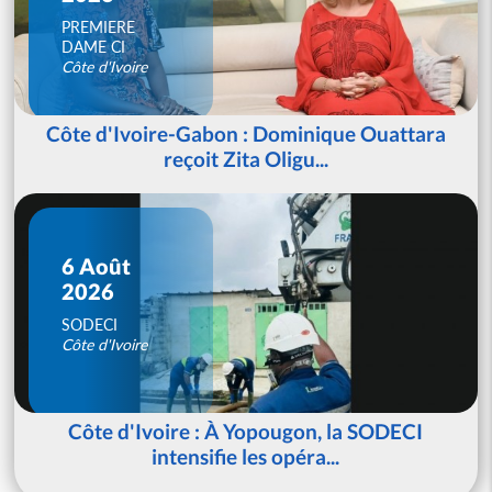
PREMIERE
DAME CI
Côte d'Ivoire
Côte d'Ivoire-Gabon : Dominique Ouattara
reçoit Zita Oligu...
6 Août
2026
SODECI
Côte d'Ivoire
Côte d'Ivoire : À Yopougon, la SODECI
intensifie les opéra...