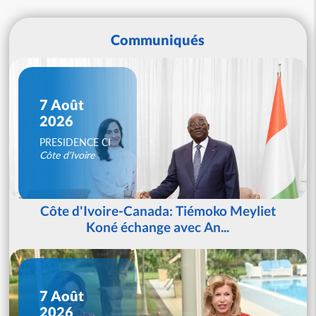
Communiqués
7 Août
2026
PRESIDENCE CI
Côte d'Ivoire
Côte d'Ivoire-Canada: Tiémoko Meyliet
Koné échange avec An...
7 Août
2026