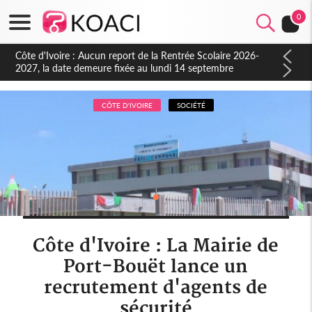
0
Côte d'Ivoire : Indépendance à Blahou, le sous-préfet : « La
fête nous invite à mesurer le chemin parcouru et à renouveler
notre engagement collectif en faveur du développement »
CÔTE D'IVOIRE
SOCIÉTÉ
Côte d'Ivoire : La Mairie de
Port-Bouët lance un
recrutement d'agents de
sécurité