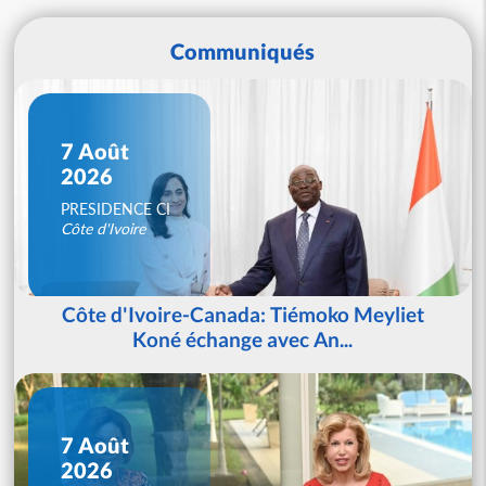
Communiqués
7 Août
2026
PRESIDENCE CI
Côte d'Ivoire
Côte d'Ivoire-Canada: Tiémoko Meyliet
Koné échange avec An...
7 Août
2026