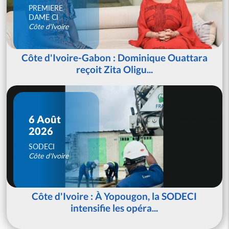
PREMIERE
DAME CI
Côte d'Ivoire
Côte d'Ivoire-Gabon : Dominique Ouattara
reçoit Zita Oligu...
6 Août
2026
SODECI
Côte d'Ivoire
Côte d'Ivoire : À Yopougon, la SODECI
intensifie les opéra...