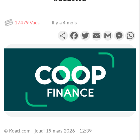
17479 Vues
Il y a 4 mois
Partager
Facebook
Twitter
Email
Gmail
Messen
W
© Koaci.com - jeudi 19 mars 2026 - 12:39