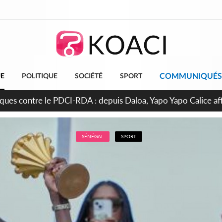
COMMUNIQUÉS
UE
POLITIQUE
SOCIÉTÉ
SPORT
Colonel-Major Fofié Kouakou est décédé, l'armée perd une figu
SÉNÉGAL
SPORT