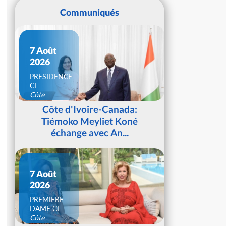
Communiqués
7 Août
2026
PRESIDENCE
CI
Côte
d'Ivoire
Côte d'Ivoire-Canada:
Tiémoko Meyliet Koné
échange avec An...
7 Août
2026
PREMIERE
DAME CI
Côte