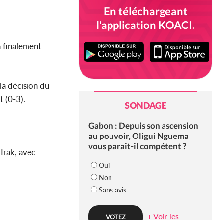
En téléchargeant
l'application KOACI.
a finalement
la décision du
t (0-3).
SONDAGE
Gabon : Depuis son ascension
au pouvoir, Oligui Nguema
vous parait-il compétent ?
’Irak, avec
Oui
Non
Sans avis
+ Voir les