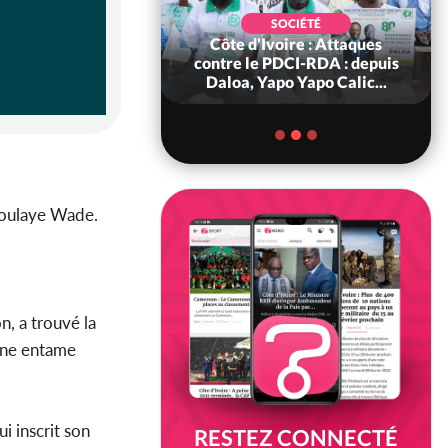
SOCIÉTÉ
voire : Gôh, Abel
SOCIÉTÉ
é dit viser la
Côte d'Ivoire : Attaques
nce du Conseil
contre le PDCI-RDA : depuis
région...
Daloa, Yapo Yapo Calic...
bdoulaye Wade.
, a trouvé la
 une entame
i inscrit son
RESTEZ CONNECTÉ