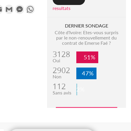
k
tter
Email
Gmail
Messenger
WhatsApp
resultats
DERNIER SONDAGE
Côte d'Ivoire: Etes-vous surpris
par le non-renouvellement du
contrat de Emerse Faé ?
3128
51%
Oui
2902
47%
Non
112
2%
Sans avis