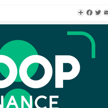
Partager
Faceboo
Twi
Côte d'Iv
deuil, déc
Fofié K
Côte d'I
Stéphane 
jeunesse d