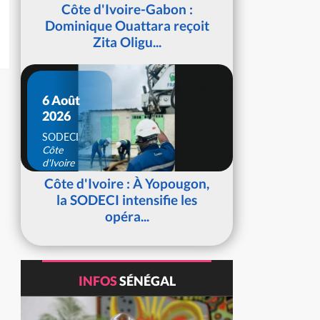
d'Ivoire
Côte d'Ivoire-Gabon :
Dominique Ouattara reçoit
Zita Oligu...
6 Août
2026
SODECI
Côte
d'Ivoire
Côte d'Ivoire : À Yopougon,
la SODECI intensifie les
opéra...
INFOS
SÉNÉGAL