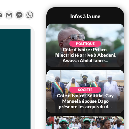
k
tter
Email
Gmail
Messenger
WhatsApp
Infos à la une
POLITIQUE
POLITIQUE
oire : L'armée en
Côte d'Ivoire : Prikro,
ès du colonel-major
l'électricité arrive à Abedeni,
ouakou Mart...
Awassa Abdul lance...
SOCIÉTÉ
SOCIÉTÉ
voire : Comment
Côte d'Ivoire : Séitifla : Guy
Kipré a occupé la
Manuela épouse Dago
e Gboguhé pend...
présente les acquis du d...