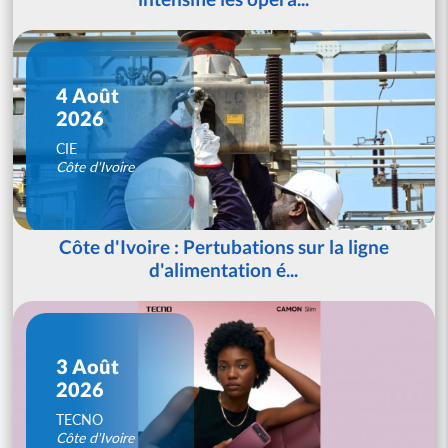
4 Août
2026
CIE
Côte d'Ivoire
Côte d'Ivoire : Pertubations sur la ligne
d'alimentation é...
3 Août
2026
TECNO
Côte d'Ivoire