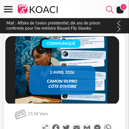
0
Nigeria : Le Togo et le Cameroun principaux acheteurs des
produits de la raffinerie Dangote en juillet
COMMUNIQUÉ
2 AVRIL 2026
CAMON 50 PRO
CÔTE D'IVOIRE
2138 Vues
Partager
Facebook
Twitter
Email
Gmail
Messenger
WhatsA