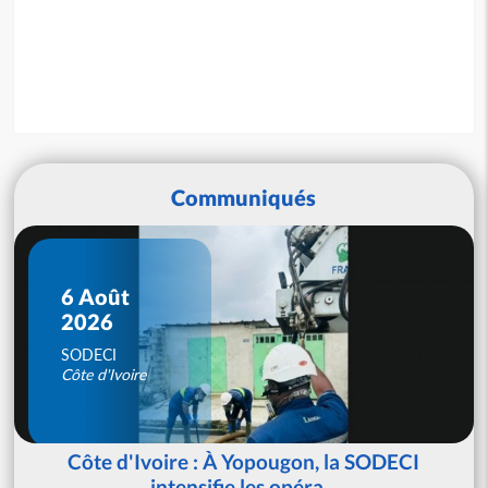
Communiqués
6 Août
2026
SODECI
Côte d'Ivoire
Côte d'Ivoire : À Yopougon, la SODECI
intensifie les opéra...