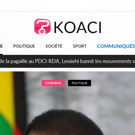
COMMUNIQUÉS
UE
POLITIQUE
SOCIÉTÉ
SPORT
attara promet des sanctions contre les déguerpissements illég
ZIMBABWE
POLITIQUE