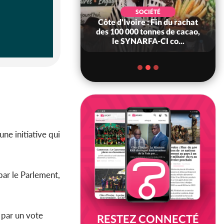
POLITIQUE
d'Ivoire : 66è
SOCIÉTÉ
versaire de
Côte d'Ivoire : Fin du rachat
ndance, Alassane
des 100 000 tonnes de cacao,
ara prome...
le SYNARFA-CI co...
une initiative qui
par le Parlement,
t par un vote
RESTEZ CONNECTÉ