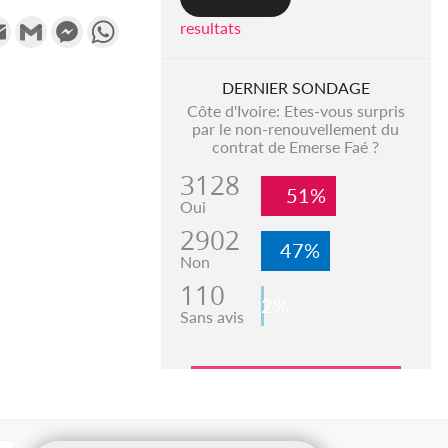
k
tter
Email
Gmail
Messenger
WhatsApp
resultats
DERNIER SONDAGE
Côte d'Ivoire: Etes-vous surpris
par le non-renouvellement du
contrat de Emerse Faé ?
3128
51%
Oui
2902
47%
Non
110
2%
Sans avis