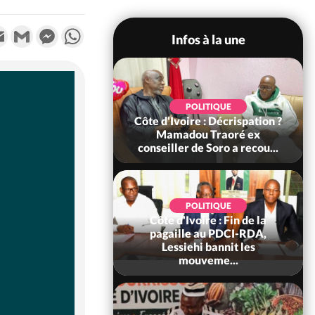
k
tter
Email
Gmail
Messenger
WhatsApp
Infos à la une
SOCIÉTÉ
POLITIQUE
voire : Ouattara
Côte d'Ivoire : Décrispation ?
 sanctions contre
Mamadou Traoré ex
erpissements i...
conseiller de Soro a recou...
POLITIQUE
Côte d'Ivoire : Fin de la
POLITIQUE
re : Fête nationale,
pagaille au PDCI-RDA,
Ouattara accorde
Lessiehi bannit les
âce à 4 661...
mouveme...