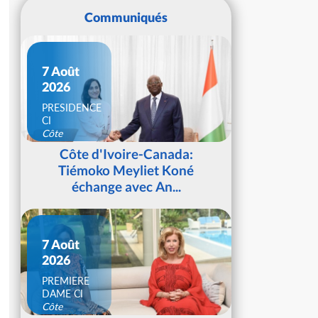
Communiqués
7 Août
2026
PRESIDENCE
CI
Côte
d'Ivoire
Côte d'Ivoire-Canada:
Tiémoko Meyliet Koné
échange avec An...
7 Août
2026
PREMIERE
DAME CI
Côte