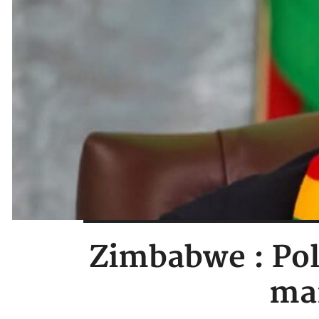
Zimbabwe : Pol
man