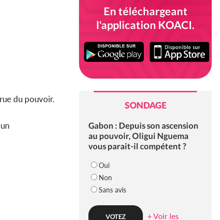
En téléchargeant
l'application KOACI.
crue du pouvoir.
SONDAGE
Gabon : Depuis son ascension
 un
au pouvoir, Oligui Nguema
vous parait-il compétent ?
Oui
Non
Sans avis
+ Voir les