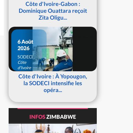
d'Ivoire
Côte d'Ivoire-Gabon :
Dominique Ouattara reçoit
Zita Oligu...
6 Août
2026
SODECI
Côte
d'Ivoire
Côte d'Ivoire : À Yopougon,
la SODECI intensifie les
opéra...
INFOS
ZIMBABWE