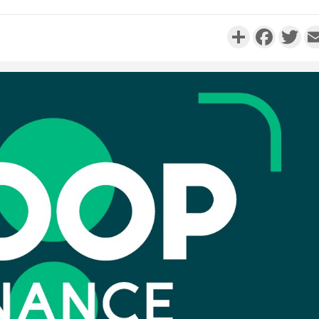
Partager
Faceboo
Twi
Côte d'I
promet des
les dégu
Côte d'Ivoi
Alassane 
la gr