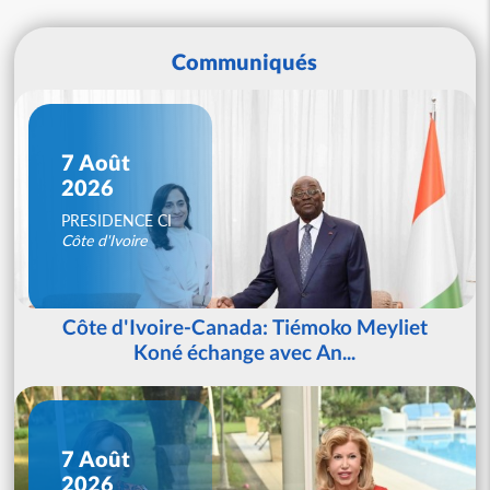
Communiqués
7 Août
2026
PRESIDENCE CI
Côte d'Ivoire
Côte d'Ivoire-Canada: Tiémoko Meyliet
Koné échange avec An...
7 Août
2026