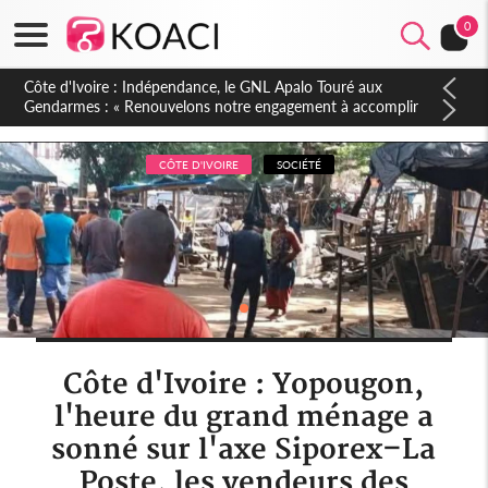
0
Sierra Leone : Un projet de réforme constitutionnelle en
gestation, points clés des amendements, un exclu d'avance
CÔTE D'IVOIRE
SOCIÉTÉ
Côte d'Ivoire : Yopougon,
l'heure du grand ménage a
sonné sur l'axe Siporex–La
Poste, les vendeurs des