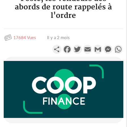
abords de route rappelés à
l'ordre
17684 Vues
Il y a 2 mois
Partager
Facebook
Twitter
Email
Gmail
Messen
W