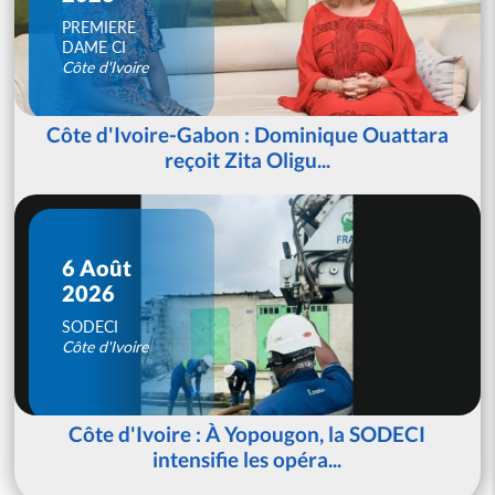
PREMIERE
DAME CI
Côte d'Ivoire
Côte d'Ivoire-Gabon : Dominique Ouattara
reçoit Zita Oligu...
6 Août
2026
SODECI
Côte d'Ivoire
Côte d'Ivoire : À Yopougon, la SODECI
intensifie les opéra...