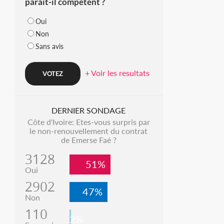
parait-il compétent ?
Oui
Non
Sans avis
+ Voir les resultats
DERNIER SONDAGE
Côte d'Ivoire: Etes-vous surpris par
le non-renouvellement du contrat
de Emerse Faé ?
3128
51%
Oui
2902
47%
Non
110
2%