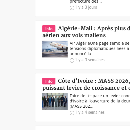
préfecture des...
il y a 3 jours
‎Algérie-Mali : Après plus 
Info
aérien aux vols maliens
Air Algérie‎‎Une page semble se 
tensions diplomatiques liées à
annoncé la...
il y a 3 semaines
Côte d'Ivoire : MASS 2026
Info
puissant levier de croissance et
Faire de l'espace un levier con
d'Ivoire à l'ouverture de la de
(MASS 202...
il y a 4 semaines