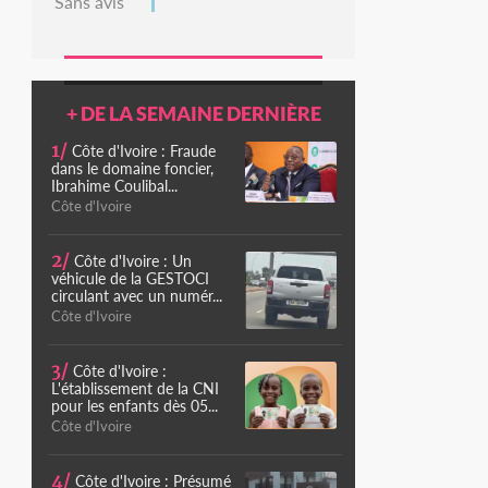
Sans avis
+ DE LA SEMAINE DERNIÈRE
1/
Côte d'Ivoire : Fraude
dans le domaine foncier,
Ibrahime Coulibal...
Côte d'Ivoire
2/
Côte d'Ivoire : Un
véhicule de la GESTOCI
circulant avec un numér...
Côte d'Ivoire
3/
Côte d'Ivoire :
L'établissement de la CNI
pour les enfants dès 05...
Côte d'Ivoire
4/
Côte d'Ivoire : Présumé