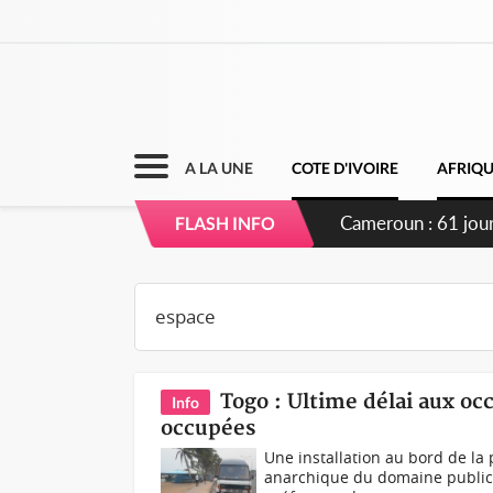
A LA UNE
COTE D'IVOIRE
AFRIQ
Côte d'Ivoire : F
FLASH INFO
Togo : Ultime délai aux occ
Info
occupées
Une installation au bord de la 
anarchique du domaine public 