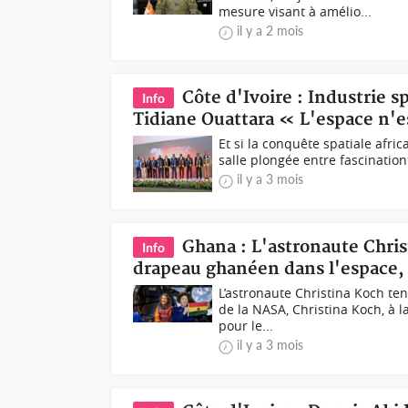
mesure visant à amélio...
il y a 2 mois
Côte d'Ivoire : Industrie s
Info
Tidiane Ouattara « L'espace n'e
Et si la conquête spatiale afri
salle plongée entre fascination e
il y a 3 mois
Ghana : L'astronaute Chris
Info
drapeau ghanéen dans l'espace, 
L’astronaute Christina Koch te
de la NASA, Christina Koch, à l
pour le...
il y a 3 mois