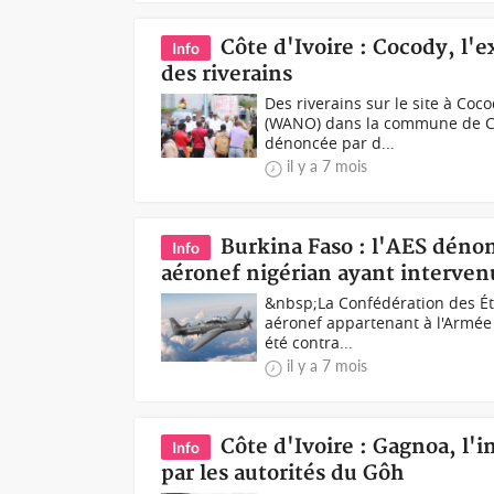
Côte d'Ivoire : Cocody, l'
Info
des riverains
Des riverains sur le site à Coc
(WANO) dans la commune de Coc
dénoncée par d...
il y a 7 mois
Burkina Faso : l'AES dénon
Info
aéronef nigérian ayant interven
&nbsp;La Confédération des Ét
aéronef appartenant à l'Armée 
été contra...
il y a 7 mois
Côte d'Ivoire : Gagnoa, l'
Info
par les autorités du Gôh