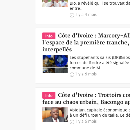
Bio, a révélé qu'il se trouvait
entre...
il y a 4 mois
Côte d'Ivoire : Marcory-A
Info
l'espace de la première tranche
interpellés
Les stupéfiants saisis (DR)&nb
forces de l’ordre a été signal
commune de M...
il y a 6 mois
Côte d'Ivoire : Trottoirs c
Info
face au chaos urbain, Bacongo ap
Abidjan, capitale économique et 
à un défi urbain de taille. Le 
il y a 6 mois