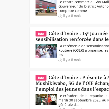
Le centre commercial Gôh Mall
Gouverneur du District Autono
complexe comme...
il y a 8 mois
Côte d'Ivoire : 14ᵉ Journée
Info
sensibilisation renforcée dans le
La cérémonie de sensibilisation
Routière (OSER) a organisé, le
les...
il y a 8 mois
Côte d'Ivoire : Présente à 
Info
Mushikiwabo, SG de l'OIF échang
l'emploi des jeunes dans l'espa
Le Président de la République 
mardi 30 septembre 2025, au Pa
générale d...