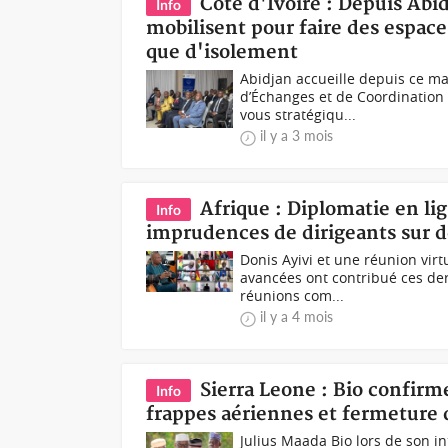
Côte d'Ivoire : Depuis Abid
Info
mobilisent pour faire des espaces
que d'isolement
Abidjan accueille depuis ce ma
d’Échanges et de Coordination 
vous stratégiqu...
il y a 3 mois
Afrique : Diplomatie en li
Info
imprudences de dirigeants sur 
Donis Ayivi et une réunion virt
avancées ont contribué ces der
réunions com...
il y a 4 mois
Sierra Leone : Bio confir
Info
frappes aériennes et fermeture d
Julius Maada Bio lors de son in