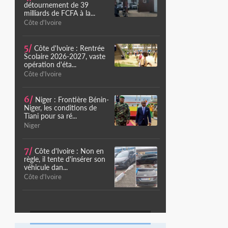
détournement de 39
milliards de FCFA à la...
Côte d'Ivoire
5/
Côte d'Ivoire : Rentrée
Scolaire 2026-2027, vaste
opération d'éta...
Côte d'Ivoire
6/
Niger : Frontière Bénin-
Niger, les conditions de
Tiani pour sa ré...
Niger
7/
Côte d'Ivoire : Non en
règle, il tente d'insérer son
véhicule dan...
Côte d'Ivoire