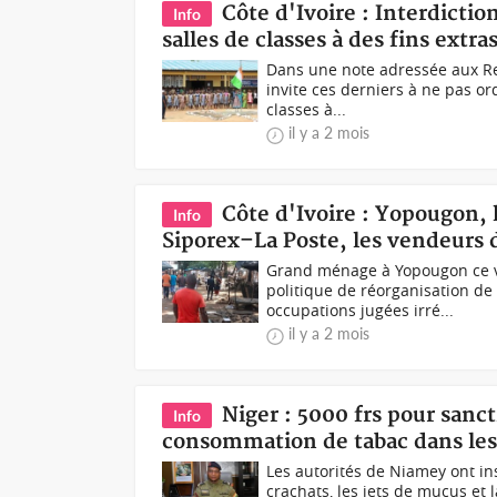
Côte d'Ivoire : Interdiction
Info
salles de classes à des fins extr
Dans une note adressée aux Re
invite ces derniers à ne pas or
classes à...
il y a 2 mois
Côte d'Ivoire : Yopougon,
Info
Siporex–La Poste, les vendeurs d
Grand ménage à Yopougon ce v
politique de réorganisation de 
occupations jugées irré...
il y a 2 mois
Niger : 5000 frs pour sanct
Info
consommation de tabac dans les
Les autorités de Niamey ont i
crachats, les jets de mucus et