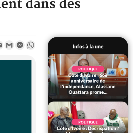
ment dans des
k
tter
Email
Gmail
Messenger
WhatsApp
Infos à la une
POLITIQUE
POLITIQUE
un : 61 jours
Côte d'Ivoire : 66è
e de Biya, Hiram
anniversaire de
pelle le conseil
l'indépendance, Alassane
const...
Ouattara prome...
SOCIÉTÉ
POLITIQUE
voire : Ouattara
Côte d'Ivoire : Décrispation ?