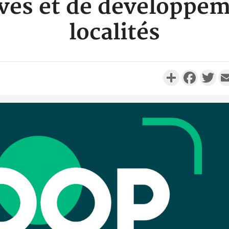
ves et de développe
localités
Partager
Faceboo
Twi
Camero
d'absenc
Iyodi ap
Côte d'I