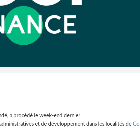
promet des
les dégu
Côte d'Ivoi
Alassane 
la gr
é, a procédé le week-end dernier
administratives et de développement dans les localités de
Go