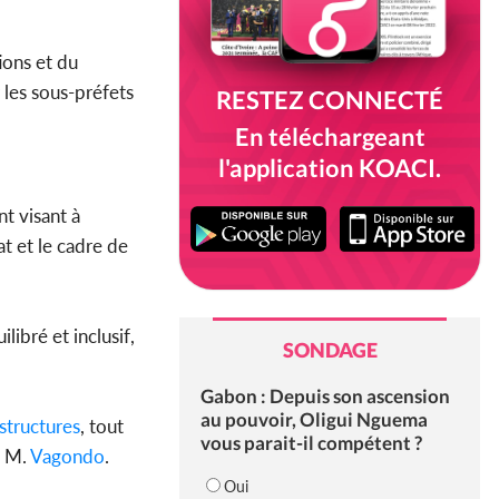
tions et du
les sous-préfets
RESTEZ CONNECTÉ
En téléchargeant
l'application KOACI.
t visant à
at et le cadre de
libré et inclusif,
SONDAGE
Gabon : Depuis son ascension
au pouvoir, Oligui Nguema
astructures
, tout
vous parait-il compétent ?
u M.
Vagondo
.
Oui