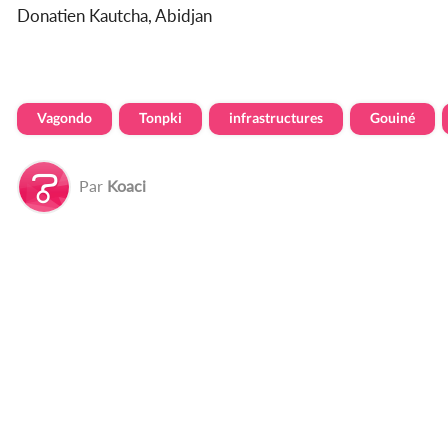
Donatien Kautcha, Abidjan
Vagondo
Tonpki
infrastructures
Gouiné
Par
Koaci