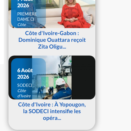
2026
PREMIERE
DAME CI
Côte
d'Ivoire
Côte d'Ivoire-Gabon :
Dominique Ouattara reçoit
Zita Oligu...
6 Août
2026
SODECI
Côte
d'Ivoire
Côte d'Ivoire : À Yopougon,
la SODECI intensifie les
opéra...