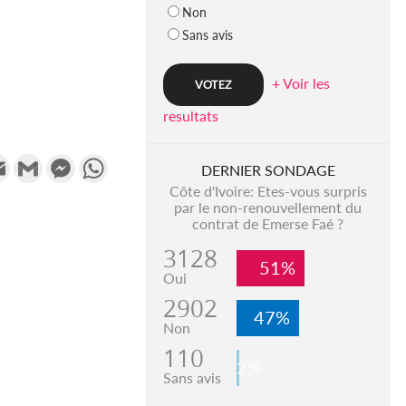
Non
Sans avis
+ Voir les
resultats
k
tter
Email
Gmail
Messenger
WhatsApp
DERNIER SONDAGE
Côte d'Ivoire: Etes-vous surpris
par le non-renouvellement du
contrat de Emerse Faé ?
3128
51%
Oui
2902
47%
Non
110
2%
Sans avis