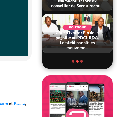
 sanctions contre
Mamadou Traoré ex
erpissements i...
conseiller de Soro a recou...
POLITIQUE
Côte d'Ivoire : Fin de la
POLITIQUE
re : Fête nationale,
pagaille au PDCI-RDA,
Ouattara accorde
Lessiehi bannit les
âce à 4 661...
mouveme...
uiné
et
Kpata
,