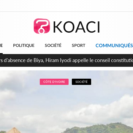
COMMUNIQUÉS
UE
POLITIQUE
SOCIÉTÉ
SPORT
n de la pagaille au PDCI-RDA, Lessiehi bannit les mouvements 
CÔTE D'IVOIRE
SOCIÉTÉ