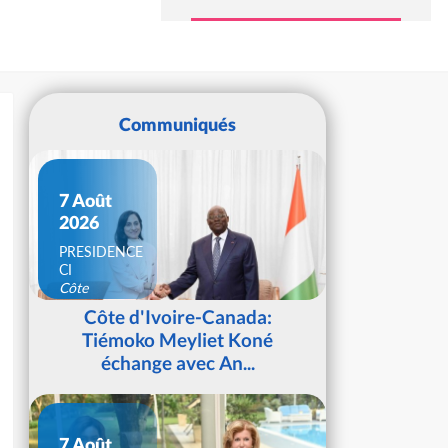
Communiqués
7 Août
2026
PRESIDENCE
CI
Côte
d'Ivoire
Côte d'Ivoire-Canada:
Tiémoko Meyliet Koné
échange avec An...
7 Août