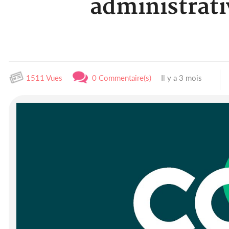
administrati
1511 Vues
0 Commentaire(s)
Il y a 3 mois