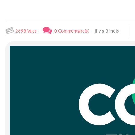
2698 Vues
0 Commentaire(s)
Il y a 3 mois