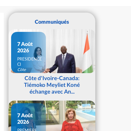
Communiqués
7 Août
2026
PRESIDENCE
CI
Côte
d'Ivoire
Côte d'Ivoire-Canada:
Tiémoko Meyliet Koné
échange avec An...
7 Août
2026
PREMIERE