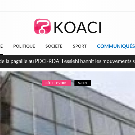
COMMUNIQUÉS
UE
POLITIQUE
SOCIÉTÉ
SPORT
attara promet des sanctions contre les déguerpissements illég
CÔTE D'IVOIRE
SPORT