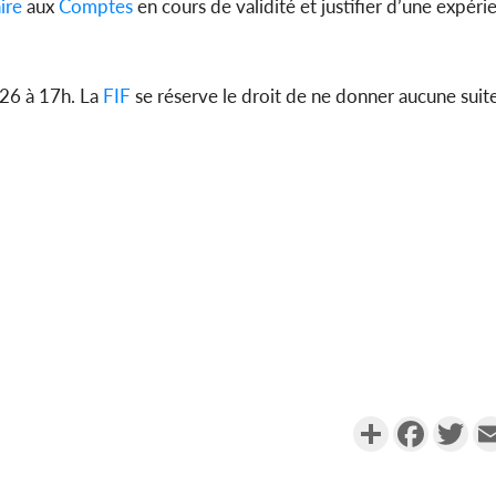
ire
aux
Comptes
en cours de validité et justifier d’une expé
026 à 17h. La
FIF
se réserve le droit de ne donner aucune suit
Partager
Faceboo
Twi