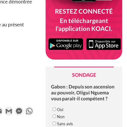
rience démontrée
RESTEZ CONNECTÉ
En téléchargeant
e au présent
l'application KOACI.
SONDAGE
Gabon : Depuis son ascension
au pouvoir, Oligui Nguema
vous parait-il compétent ?
k
tter
Email
Gmail
Messenger
WhatsApp
Oui
Non
Sans avis