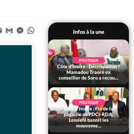
k
tter
Email
Gmail
Messenger
WhatsApp
Infos à la une
SOCIÉTÉ
POLITIQUE
voire : Ouattara
Côte d'Ivoire : Décrispation ?
 sanctions contre
Mamadou Traoré ex
erpissements i...
conseiller de Soro a recou...
POLITIQUE
Côte d'Ivoire : Fin de la
POLITIQUE
re : Fête nationale,
pagaille au PDCI-RDA,
Ouattara accorde
Lessiehi bannit les
âce à 4 661...
mouveme...