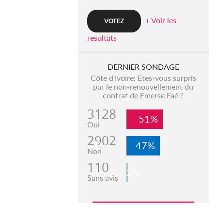
+ Voir les
resultats
DERNIER SONDAGE
Côte d'Ivoire: Etes-vous surpris
par le non-renouvellement du
contrat de Emerse Faé ?
3128
51%
Oui
2902
47%
Non
110
2%
Sans avis