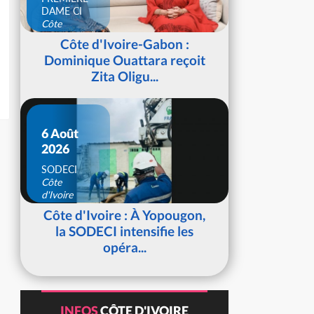
DAME CI
Côte
d'Ivoire
Côte d'Ivoire-Gabon :
Dominique Ouattara reçoit
Zita Oligu...
6 Août
2026
SODECI
Côte
d'Ivoire
Côte d'Ivoire : À Yopougon,
la SODECI intensifie les
opéra...
INFOS
CÔTE D'IVOIRE