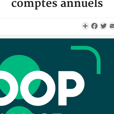
comptes annuels
Partager
Faceboo
Twi
Côte d'I
promet des
les dégu
Côte d'Ivoi
Alassane 
la gr