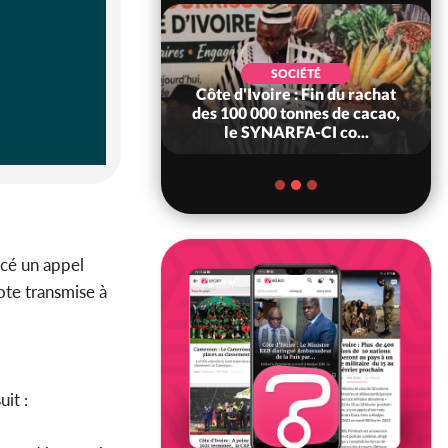
POLITIQUE
d'Ivoire : 66è
SOCIÉTÉ
versaire de
Côte d'Ivoire : Fin du rachat
ndance, Alassane
des 100 000 tonnes de cacao,
ara prome...
le SYNARFA-CI co...
ncé un appel
ote transmise à
uit :