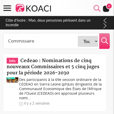
0
Côte d'Ivoire : Séileu, la célébration de la fête nationale
transformée en vaste campagne contre les produits
dépigmentants dangereux
Cedeao : Nominations de cinq
Info
nouveaux Commissaires et 5 cinq juges
pour la période 2026-2030
Des participants à la 69e session ordinaire de la
CEDEAO en Sierra Leone (ph)Les dirigeants de la
Communauté Economique des États de l'Afrique
de l'Ouest (CEDEAO) ont approuvé plusieurs
nomi...
il y a 2 semaines