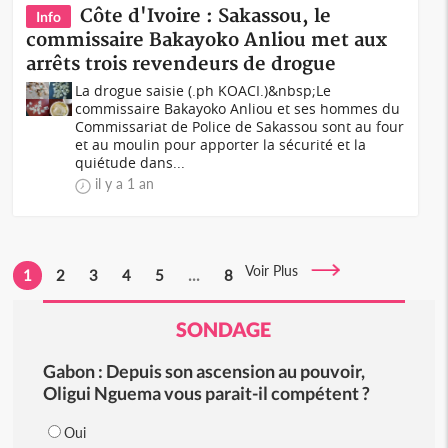
Côte d'Ivoire : Sakassou, le
Info
commissaire Bakayoko Anliou met aux
arrêts trois revendeurs de drogue
La drogue saisie (.ph KOACI.)&nbsp;Le
commissaire Bakayoko Anliou et ses hommes du
Commissariat de Police de Sakassou sont au four
et au moulin pour apporter la sécurité et la
quiétude dans...
il y a 1 an
Voir Plus
1
2
3
4
5
...
8
SONDAGE
Gabon : Depuis son ascension au pouvoir,
Oligui Nguema vous parait-il compétent ?
Oui