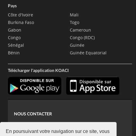
Pays
Côte d'Ivoire
Mali
Burkina Faso
Togo
Gabon
Cameroun
Congo
Congo (RDC)
Sénégal
Guinée
Bénin
Guinée Equatorial
Télécharger l'application KOACI
NOUS CONTACTER
contact@koaci.com
koaci@yahoo.fr
En poursuivant votre navigation sur ce site, vous