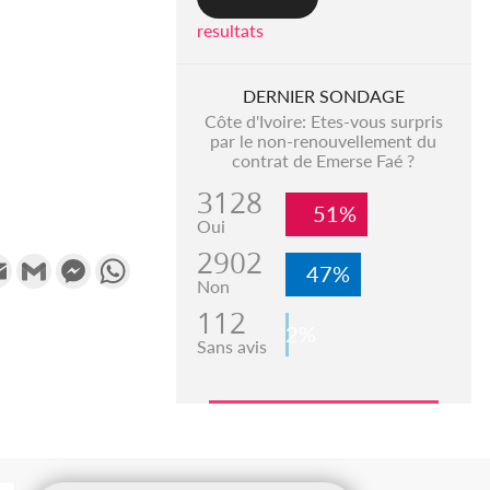
resultats
DERNIER SONDAGE
Côte d'Ivoire: Etes-vous surpris
par le non-renouvellement du
contrat de Emerse Faé ?
3128
51%
Oui
2902
k
tter
Email
Gmail
Messenger
WhatsApp
47%
Non
112
2%
Sans avis