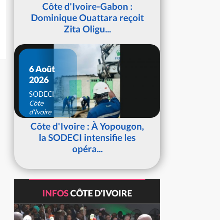
d'Ivoire
Côte d'Ivoire-Gabon :
Dominique Ouattara reçoit
Zita Oligu...
6 Août
2026
SODECI
Côte
d'Ivoire
Côte d'Ivoire : À Yopougon,
la SODECI intensifie les
opéra...
INFOS
CÔTE D'IVOIRE