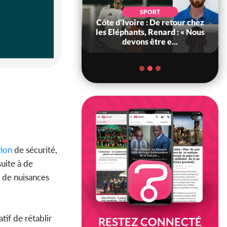
SOCIÉTÉ
SPORT
voire : MIRAH, la
Côte d'Ivoire : De retour chez
des communiqués
les Eléphants, Renard : « Nous
ie entre la MA-M...
devons être e...
ion
de sécurité,
suite à de
t de nuisances
tif de rétablir
RESTEZ CONNECTÉ