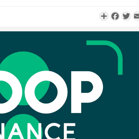
Partager
Faceboo
Twi
Côte d'Ivo
réussi du
Adama 
Côte 
anni
l'Indépend
Dé