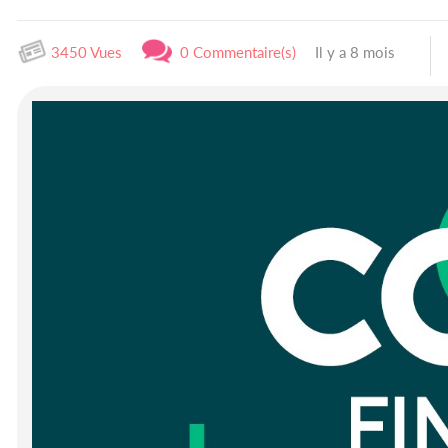
3450 Vues
0 Commentaire(s)
Il y a 8 mois