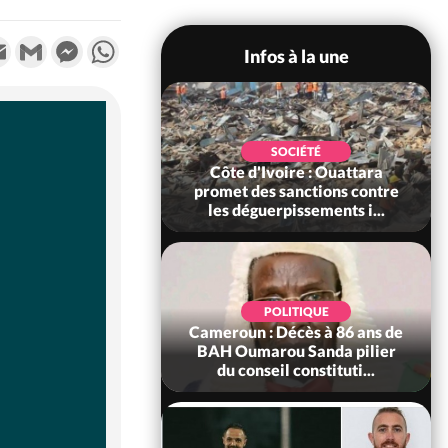
k
tter
Email
Gmail
Messenger
WhatsApp
Infos à la une
POLITIQUE
SOCIÉTÉ
ire : Après le pari
Côte d'Ivoire : Ouattara
 66e anniversaire,
promet des sanctions contre
Bictogo : «...
les déguerpissements i...
POLITIQUE
d'Ivoire : 66e
POLITIQUE
versaire de
Cameroun : Décès à 86 ans de
ance, les Forces de
BAH Oumarou Sanda pilier
fense e...
du conseil constituti...