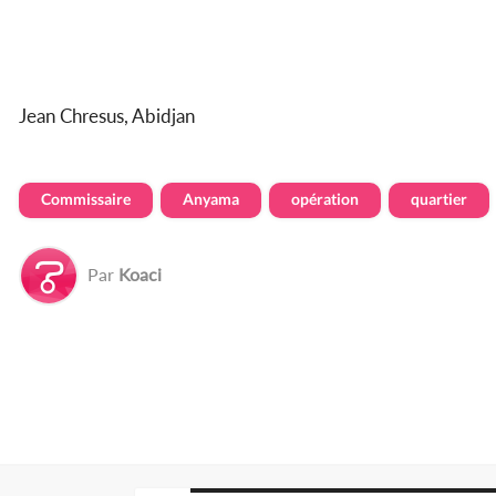
Jean Chresus, Abidjan
Commissaire
Anyama
opération
quartier
Par
Koaci