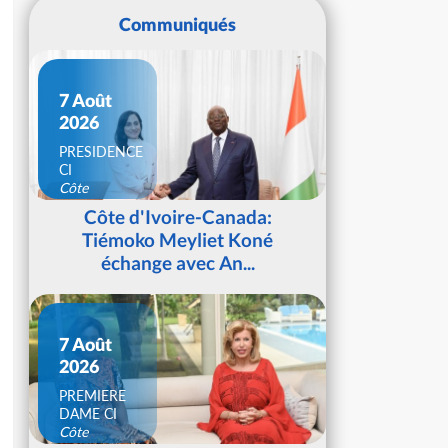
Communiqués
7 Août
2026
PRESIDENCE
CI
Côte
d'Ivoire
Côte d'Ivoire-Canada:
Tiémoko Meyliet Koné
échange avec An...
7 Août
2026
PREMIERE
DAME CI
Côte