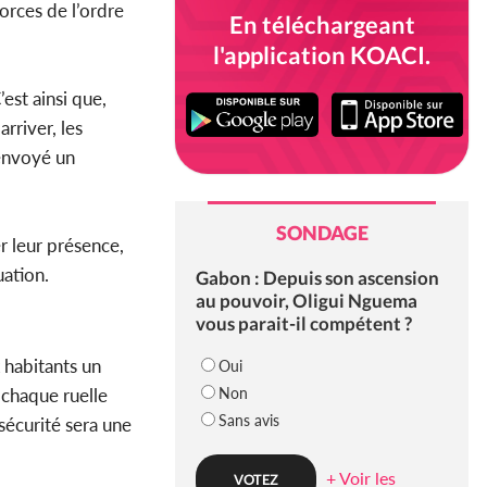
forces de l’ordre
En téléchargeant
l'application KOACI.
est ainsi que,
rriver, les
 envoyé un
SONDAGE
er leur présence,
uation.
Gabon : Depuis son ascension
au pouvoir, Oligui Nguema
vous parait-il compétent ?
x habitants un
Oui
Non
, chaque ruelle
Sans avis
sécurité sera une
+ Voir les