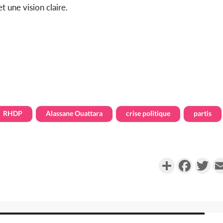
 une vision claire.
RHDP
Alassane Ouattara
crise politique
partis
Partager
Faceboo
Twi