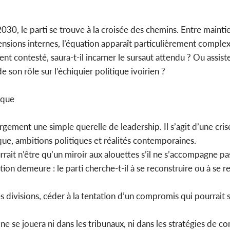
30, le parti se trouve à la croisée des chemins. Entre mainti
nsions internes, l’équation apparaît particulièrement complex
t contesté, saura-t-il incarner le sursaut attendu ? Ou assist
 son rôle sur l’échiquier politique ivoirien ?
ique
gement une simple querelle de leadership. Il s’agit d’une crise
e, ambitions politiques et réalités contemporaines.
rrait n’être qu’un miroir aux alouettes s’il ne s’accompagne pa
stion demeure : le parti cherche-t-il à se reconstruire ou à se 
 ses divisions, céder à la tentation d’un compromis qui pourrait 
 ne se jouera ni dans les tribunaux, ni dans les stratégies de 