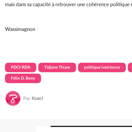
mais dans sa capacité à retrouver une cohérence politique et
Wassimagnon
PDCI-RDA
Tidjane Thiam
politique ivoirienne
Félix D. Bony
Par
Koaci