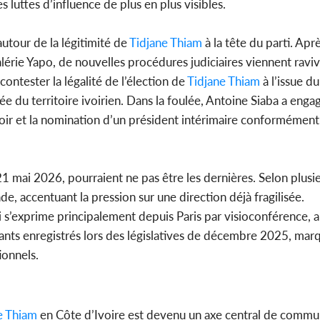
luttes d’influence de plus en plus visibles.
autour de la légitimité de
Tidjane Thiam
à la tête du parti. Ap
ie Yapo, de nouvelles procédures judiciaires viennent raviver
contester la légalité de l’élection de
Tidjane Thiam
à l’issue d
 du territoire ivoirien. Dans la foulée, Antoine Siaba a eng
oir et la nomination d’un président intérimaire conformément
 21 mai 2026, pourraient ne pas être les dernières. Selon plusi
de, accentuant la pression sur une direction déjà fragilisée.
i s’exprime principalement depuis Paris par visioconférence, a
evants enregistrés lors des législatives de décembre 2025, mar
ionnels.
e Thiam
en Côte d’Ivoire est devenu un axe central de commun