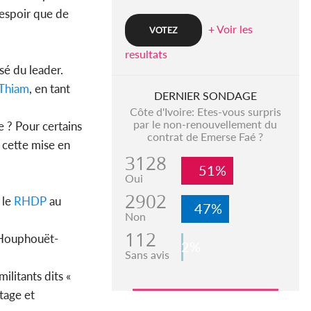
’espoir que de
+ Voir les
resultats
sé du leader.
 Thiam
, en tant
DERNIER SONDAGE
Côte d'Ivoire: Etes-vous surpris
par le non-renouvellement du
e ? Pour certains
contrat de Emerse Faé ?
, cette mise en
3128
51%
Oui
2902
 le
RHDP
au
47%
Non
112
e Houphouët-
2%
Sans avis
ilitants dits «
itage et