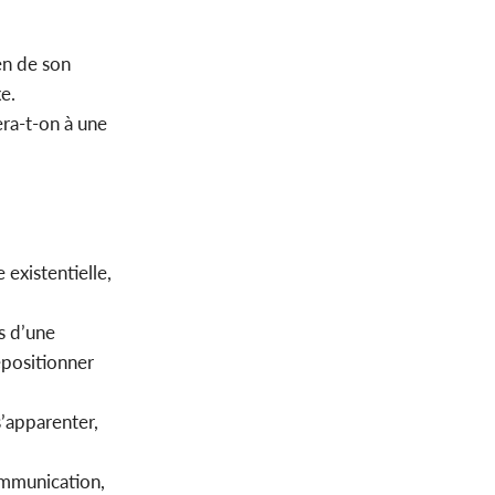
en de son
e.
era-t-on à une
 existentielle,
s d’une
repositionner
s’apparenter,
communication,