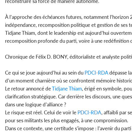
reconstruire sa force de manière autonome.
À l’approche des échéances futures, notamment l’horizon 20
indépendance, recomposition politique et gestion de ses te
Tidjane Thiam, dont le leadership est aujourd’hui ouvertemen
recomposition profonde du parti, voire à une redéfinition de
Chronique de Félix D. BONY, éditorialiste et analyste polit
Ce qui se joue aujourd’hui au sein du
PDCI-RDA
dépasse lar
d’un moment charnière où se confrontent mémoire historiqu
Le retour annoncé de
Tidjane Thiam
, érigé en symbole, pou
clarification stratégique. Car derrière les discours, une que
dans une logique d’alliance ?
Le risque est réel. Celui de voir le
PDCI-RDA
, affaibli par
pour ses militants les plus engagés, à une compromission.
Dans ce contexte, une certitude s’impose : l’avenir du parti