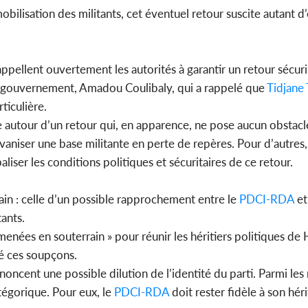
ilisation des militants, cet éventuel retour suscite autant d
pellent ouvertement les autorités à garantir un retour sécuri
u gouvernement, Amadou Coulibaly, qui a rappelé que
Tidjane
ticulière.
e autour d’un retour qui, en apparence, ne pose aucun obstacl
alvaniser une base militante en perte de repères. Pour d’autres
liser les conditions politiques et sécuritaires de ce retour.
in : celle d’un possible rapprochement entre le
PDCI-RDA
et
ants.
menées en souterrain » pour réunir les héritiers politiques d
cé ces soupçons.
ncent une possible dilution de l’identité du parti. Parmi les m
tégorique. Pour eux, le
PDCI-RDA
doit rester fidèle à son hér