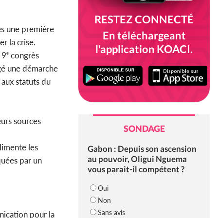
RESTEZ CONNECTÉ
rès une première
En téléchargeant
 la crise.
l'application KOACI.
u 9ᵉ congrès
agé une démarche
 aux statuts du
eurs sources
SONDAGE
limente les
Gabon : Depuis son ascension
au pouvoir, Oligui Nguema
quées par un
vous parait-il compétent ?
Oui
Non
Sans avis
ication pour la