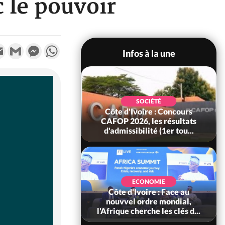
 le pouvoir
k
tter
Email
Gmail
Messenger
WhatsApp
Infos à la une
SOCIÉTÉ
oire : Leleblé, le
SOCIÉTÉ
ndant KOUAME
Côte d'Ivoire : Concours
orbert, Nouveau
CAFOP 2026, les résultats
Sous-...
d'admissibilité (1er tou...
SOCIÉTÉ
Ivoire : Stocks
ECONOMIE
ls de cacao, des
Côte d'Ivoire : Face au
 coopératives et
nouvvel ordre mondial,
ach...
l'Afrique cherche les clés d...