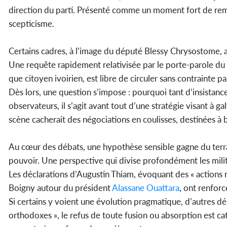
direction du parti. Présenté comme un moment fort de remob
scepticisme.
Certains cadres, à l’image du député Blessy Chrysostome, ap
Une requête rapidement relativisée par le porte-parole d
que citoyen ivoirien, est libre de circuler sans contrainte par
Dès lors, une question s’impose : pourquoi tant d’insistanc
observateurs, il s’agit avant tout d’une stratégie visant à g
scène cacherait des négociations en coulisses, destinées à ba
Au cœur des débats, une hypothèse sensible gagne du terra
pouvoir. Une perspective qui divise profondément les milit
Les déclarations d’Augustin Thiam, évoquant des « actions 
Boigny autour du président
Alassane Ouattara
, ont renfor
Si certains y voient une évolution pragmatique, d’autres déno
orthodoxes », le refus de toute fusion ou absorption est ca