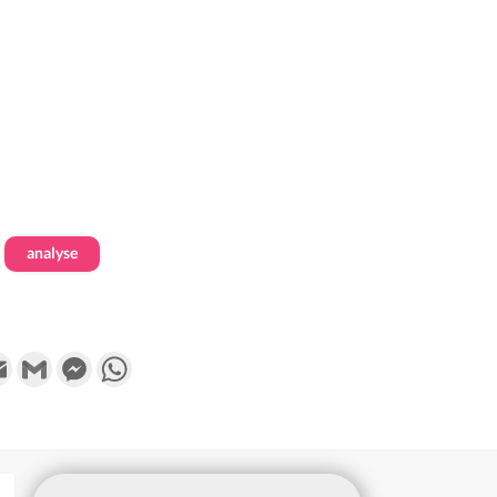
analyse
k
tter
Email
Gmail
Messenger
WhatsApp