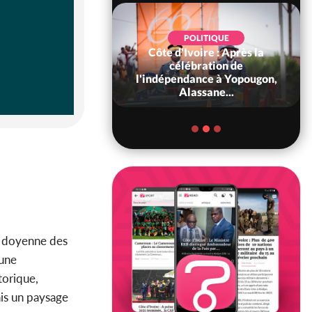
POLITIQUE
Côte d'Ivoire : Après la
POLITIQUE
oire : Diplomatie,
célébration de
 consolide ses
l'indépendance à Yopougon,
ts avec New Del...
Alassane...
la doyenne des
 une
torique,
is un paysage