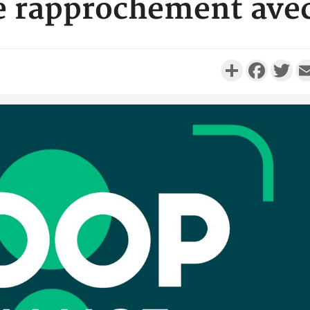
 rapprochement avec
Partager
Faceboo
Twi
Côte d'Iv
Comma
Djahan N
Côte d'
résidue
sociétés