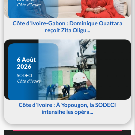
Côte d'Ivoire
Côte d'Ivoire-Gabon : Dominique Ouattara
reçoit Zita Oligu...
6 Août
2026
SODECI
Côte d'Ivoire
Côte d'Ivoire : À Yopougon, la SODECI
intensifie les opéra...