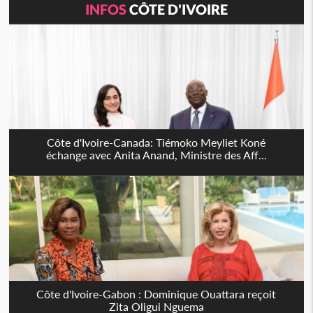
INFOS
CÔTE D'IVOIRE
Côte d'Ivoire-Canada: Tiémoko Meyliet Koné
échange avec Anita Anand, Ministre des Aff...
Côte d'Ivoire-Gabon : Dominique Ouattara reçoit
Zita Oligui Nguema