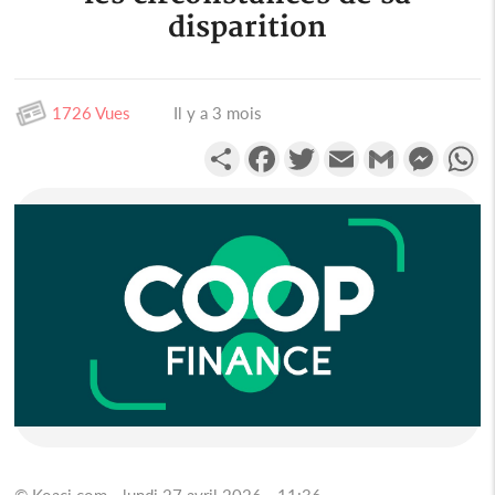
disparition
1726 Vues
Il y a 3 mois
Partager
Facebook
Twitter
Email
Gmail
Messen
W
© Koaci.com - lundi 27 avril 2026 - 11:36