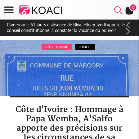
0
Côte d'Ivoire : Fin de la pagaille au PDCI-RDA, Lessiehi bannit
les mouvements sauvages
CÔTE D'IVOIRE
SOCIÉTÉ
Côte d'Ivoire : Hommage à
Papa Wemba, A'Salfo
apporte des précisions sur
les circonstances de sa