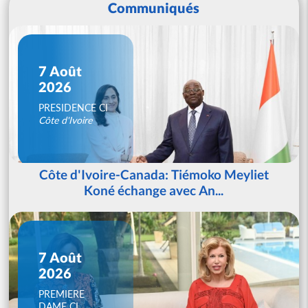
Communiqués
7 Août
2026
PRESIDENCE CI
Côte d'Ivoire
Côte d'Ivoire-Canada: Tiémoko Meyliet
Koné échange avec An...
7 Août
2026
PREMIERE
DAME CI