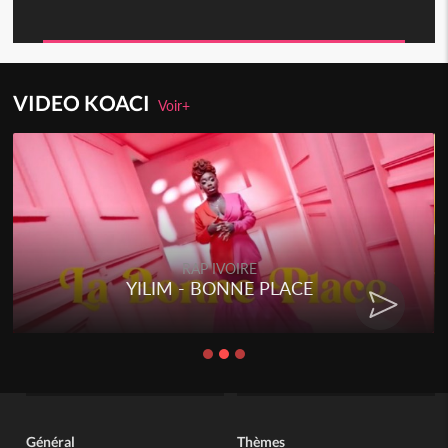
VIDEO KOACI
Voir+
RAP IVOIRE
YILIM - BONNE PLACE
Général
Thèmes