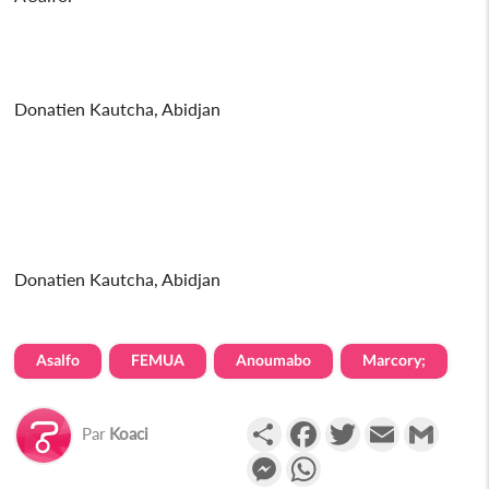
Donatien Kautcha, Abidjan
Donatien Kautcha, Abidjan
Asalfo
FEMUA
Anoumabo
Marcory;
Partager
Facebook
Twitter
Email
Gmail
Par
Koaci
Messenger
WhatsApp