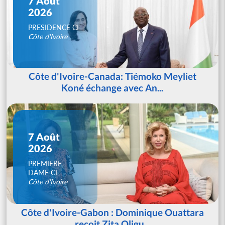
7 Août
2026
PRESIDENCE CI
Côte d'Ivoire
Côte d'Ivoire-Canada: Tiémoko Meyliet
Koné échange avec An...
7 Août
2026
PREMIERE
DAME CI
Côte d'Ivoire
Côte d'Ivoire-Gabon : Dominique Ouattara
reçoit Zita Oligu...