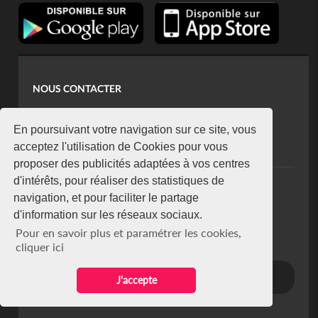
NOUS CONTACTER
contact@koaci.com
koaci@yahoo.fr
En poursuivant votre navigation sur ce site, vous
+225 07 08 85 52 93
acceptez l'utilisation de Cookies pour vous
proposer des publicités adaptées à vos centres
d'intérêts, pour réaliser des statistiques de
NEWSLETTER
navigation, et pour faciliter le partage
Restez connecté via notre newsletter
d'information sur les réseaux sociaux.
S'abonner
Pour en savoir plus et paramétrer les cookies,
Se désabonner
cliquer ici
J'accepte