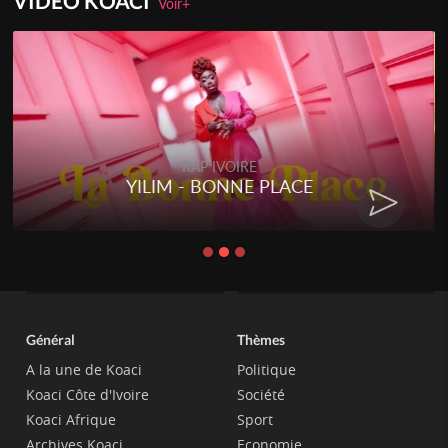
VIDEO KOACI
Voir+
RAP IVOIRE
YILIM - BONNE PLACE
Général
Thèmes
A la une de Koaci
Politique
Koaci Côte d'Ivoire
Société
Koaci Afrique
Sport
Archives Koaci
Economie