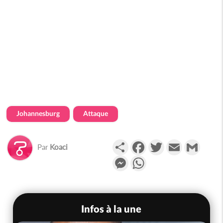
Johannesburg
Attaque
Partager
Facebook
Twitter
Email
Gmail
Par
Koaci
Messenger
WhatsApp
Infos à la une