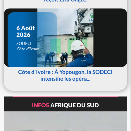
6 Août
2026
SODECI
Côte d'Ivoire
Côte d'Ivoire : À Yopougon, la SODECI
intensifie les opéra...
INFOS
AFRIQUE DU SUD