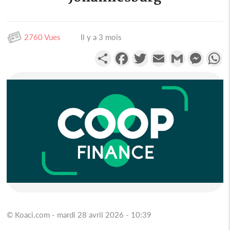
2760 Vues
Il y a 3 mois
Partager
Facebook
Twitter
Email
Gmail
Messen
W
© Koaci.com - mardi 28 avril 2026 - 10:39