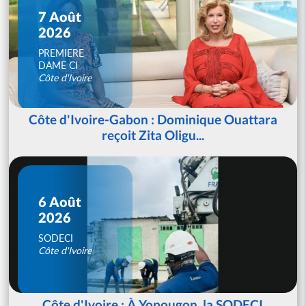
7 Août
2026
PREMIERE
DAME CI
Côte d'Ivoire
Côte d'Ivoire-Gabon : Dominique Ouattara
reçoit Zita Oligu...
6 Août
2026
SODECI
Côte d'Ivoire
Côte d'Ivoire : À Yopougon, la SODECI