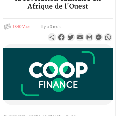
Afrique de l'Ouest
1840 Vues
Il y a 3 mois
Partager
Facebook
Twitter
Email
Gmail
Messen
W
© Koaci.com - mardi 28 avril 2026 - 15:53