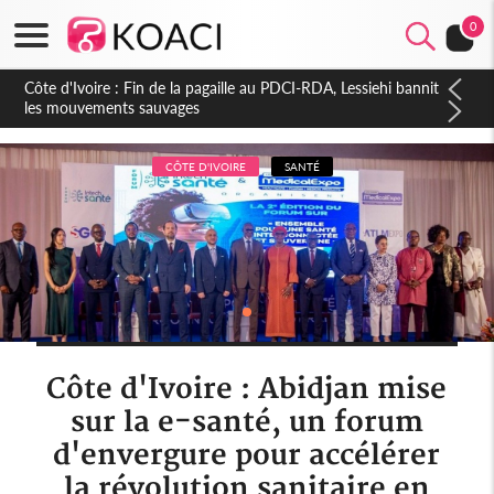
0
Côte d'Ivoire : Ouattara promet des sanctions contre les
déguerpissements illégaux
CÔTE D'IVOIRE
SANTÉ
Côte d'Ivoire : Abidjan mise
sur la e-santé, un forum
d'envergure pour accélérer
la révolution sanitaire en