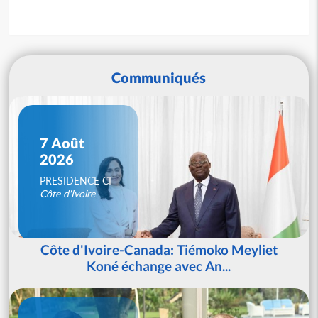
Communiqués
7 Août
2026
PRESIDENCE CI
Côte d'Ivoire
Côte d'Ivoire-Canada: Tiémoko Meyliet
Koné échange avec An...