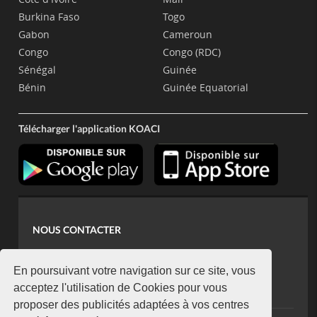
Burkina Faso
Togo
Gabon
Cameroun
Congo
Congo (RDC)
Sénégal
Guinée
Bénin
Guinée Equatorial
Télécharger l'application KOACI
NOUS CONTACTER
contact@koaci.com
koaci@yahoo.fr
En poursuivant votre navigation sur ce site, vous
+225 07 08 85 52 93
acceptez l'utilisation de Cookies pour vous
proposer des publicités adaptées à vos centres