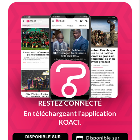
RESTEZ CONNECTÉ
En téléchargeant l'application
KOACI.