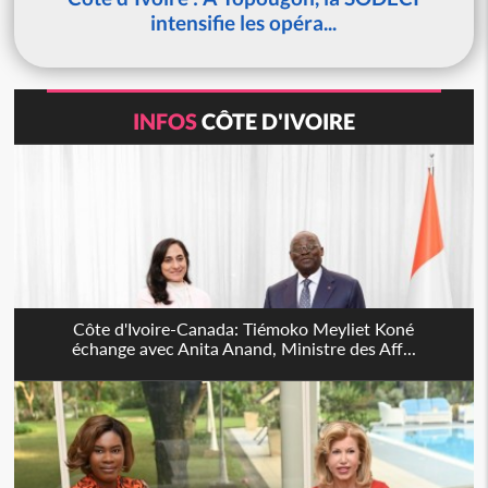
intensifie les opéra...
INFOS
CÔTE D'IVOIRE
Côte d'Ivoire-Canada: Tiémoko Meyliet Koné
échange avec Anita Anand, Ministre des Aff...