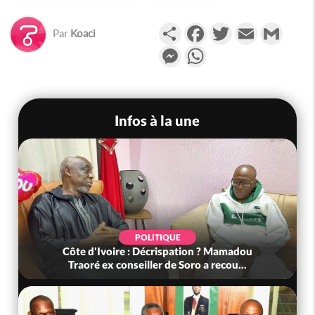
Partager
Facebook
Twitter
Email
Gmail
Par
Koaci
Messenger
WhatsApp
Infos à la une
POLITIQUE
Côte d'Ivoire : Décrispation ? Mamadou
Traoré ex conseiller de Soro a recou...