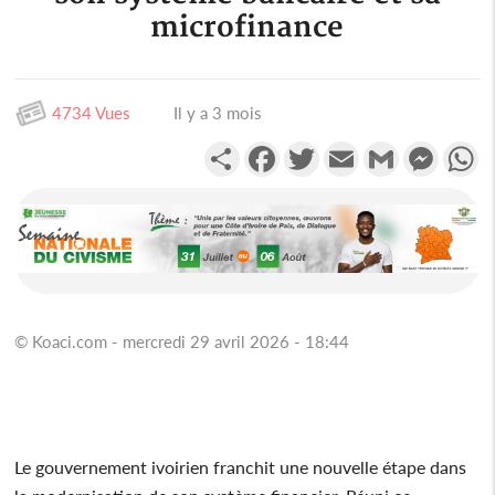
microfinance
4734 Vues
Il y a 3 mois
Partager
Facebook
Twitter
Email
Gmail
Messen
W
© Koaci.com - mercredi 29 avril 2026 - 18:44
Le gouvernement ivoirien franchit une nouvelle étape dans