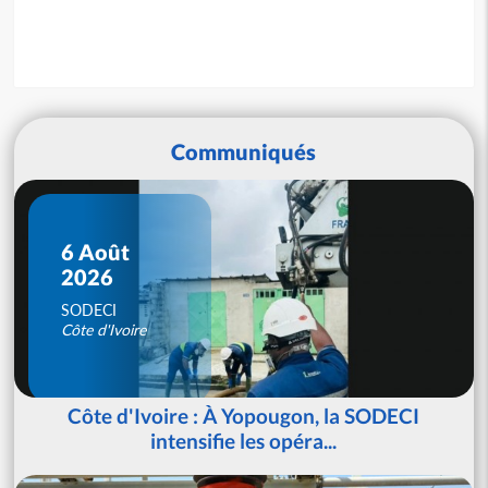
Communiqués
6 Août
2026
SODECI
Côte d'Ivoire
Côte d'Ivoire : À Yopougon, la SODECI
intensifie les opéra...