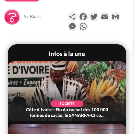
Partager
Facebook
Twitter
Email
Gmail
Par
Koaci
Messenger
WhatsApp
Infos à la une
SOCIÉTÉ
Côte d'Ivoire : Fin du rachat des 100 000
tonnes de cacao, le SYNARFA-CI co...