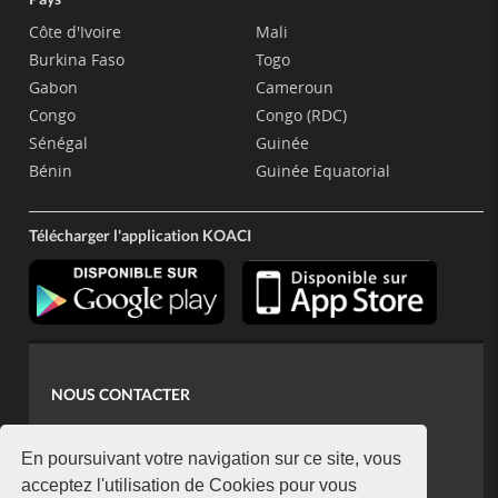
Côte d'Ivoire
Mali
Burkina Faso
Togo
Gabon
Cameroun
Congo
Congo (RDC)
Sénégal
Guinée
Bénin
Guinée Equatorial
Télécharger l'application KOACI
NOUS CONTACTER
contact@koaci.com
koaci@yahoo.fr
En poursuivant votre navigation sur ce site, vous
+225 07 08 85 52 93
acceptez l'utilisation de Cookies pour vous