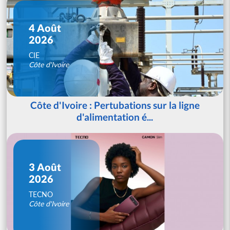
4 Août
2026
CIE
Côte d'Ivoire
Côte d'Ivoire : Pertubations sur la ligne
d'alimentation é...
3 Août
2026
TECNO
Côte d'Ivoire