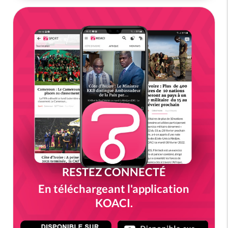
RESTEZ CONNECTÉ
En téléchargeant l'application
KOACI.