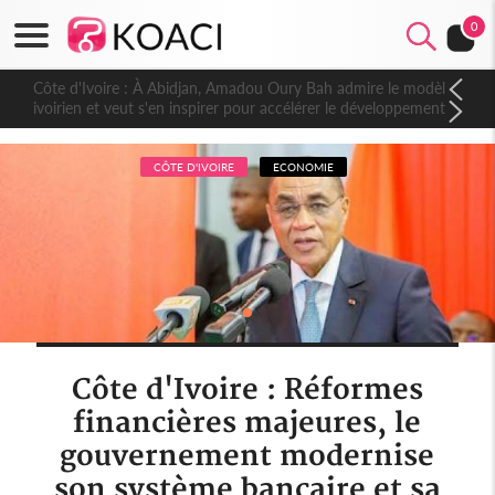
0
Côte d'Ivoire : À Abidjan, Amadou Oury Bah admire le modèle
ivoirien et veut s'en inspirer pour accélérer le développement
de la Guinée
CÔTE D'IVOIRE
ECONOMIE
Côte d'Ivoire : Réformes
financières majeures, le
gouvernement modernise
son système bancaire et sa