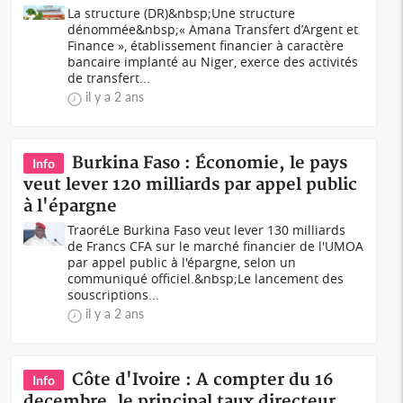
La structure (DR)&nbsp;Une structure
dénommée&nbsp;« Amana Transfert d’Argent et
Finance », établissement financier à caractère
bancaire implanté au Niger, exerce des activités
de transfert...
il y a 2 ans
Burkina Faso : Économie, le pays
Info
veut lever 120 milliards par appel public
à l'épargne
TraoréLe Burkina Faso veut lever 130 milliards
de Francs CFA sur le marché financier de l'UMOA
par appel public à l'épargne, selon un
communiqué officiel.&nbsp;Le lancement des
souscriptions...
il y a 2 ans
Côte d'Ivoire : A compter du 16
Info
decembre, le principal taux directeur