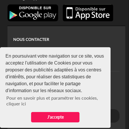
NOUS CONTACTER
contact@koaci.com
koaci@yahoo.fr
En poursuivant votre navigation sur ce site, vous
+225 07 08 85 52 93
acceptez l'utilisation de Cookies pour vous
proposer des publicités adaptées à vos centres
d'intérêts, pour réaliser des statistiques de
NEWSLETTER
navigation, et pour faciliter le partage
Restez connecté via notre newsletter
d'information sur les réseaux sociaux.
S'abonner
Pour en savoir plus et paramétrer les cookies,
Se désabonner
cliquer ici
J'accepte