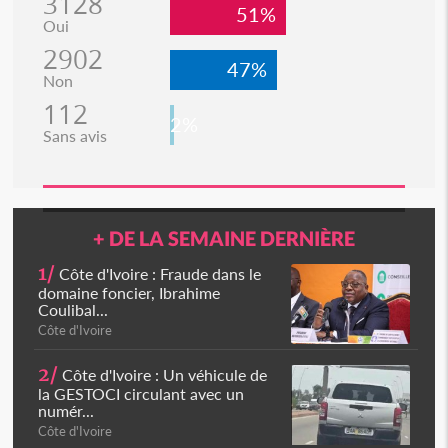
3128
51%
Oui
2902
47%
Non
112
2%
Sans avis
+ DE LA SEMAINE DERNIÈRE
1/
Côte d'Ivoire : Fraude dans le
domaine foncier, Ibrahime
Coulibal...
Côte d'Ivoire
2/
Côte d'Ivoire : Un véhicule de
la GESTOCI circulant avec un
numér...
Côte d'Ivoire