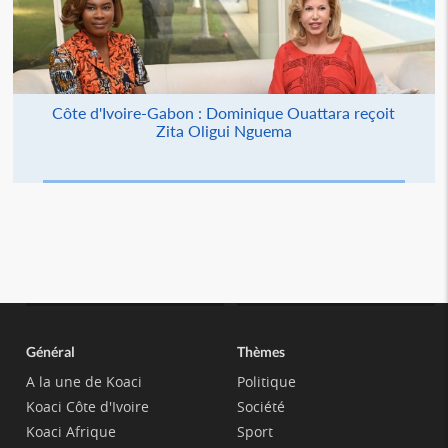
Côte d'Ivoire-Gabon : Dominique Ouattara reçoit
Zita Oligui Nguema
Général
Thèmes
A la une de Koaci
Politique
Koaci Côte d'Ivoire
Société
Koaci Afrique
Sport