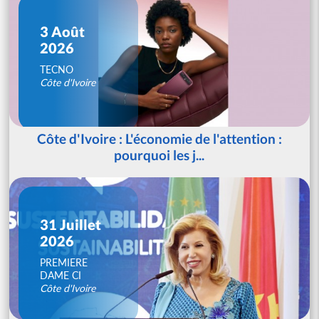
3 Août
2026
TECNO
Côte d'Ivoire
Côte d'Ivoire : L'économie de l'attention :
pourquoi les j...
31 Juillet
2026
PREMIERE
DAME CI
Côte d'Ivoire