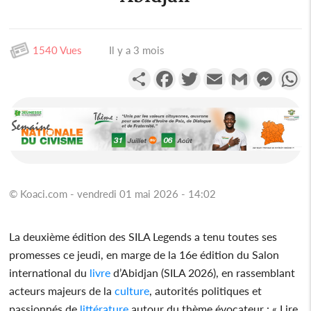
1540 Vues
Il y a 3 mois
Partager
Facebook
Twitter
Email
Gmail
Messen
W
© Koaci.com - vendredi 01 mai 2026 - 14:02
La deuxième édition des SILA Legends a tenu toutes ses
promesses ce jeudi, en marge de la 16e édition du Salon
international du
livre
d’Abidjan (SILA 2026), en rassemblant
acteurs majeurs de la
culture
, autorités politiques et
passionnés de
littérature
autour du thème évocateur : « Lire