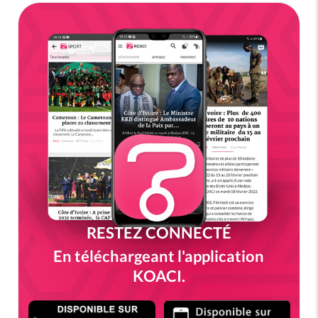
RESTEZ CONNECTÉ
En téléchargeant l'application
KOACI.