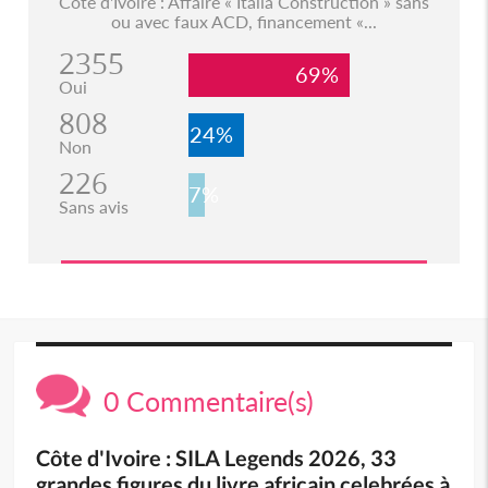
Côte d'Ivoire : Affaire « Italia Construction » sans
ou avec faux ACD, financement «...
2355
69%
Oui
808
24%
Non
226
7%
Sans avis
0 Commentaire(s)
Côte d'Ivoire : SILA Legends 2026, 33
grandes figures du livre africain celebrées à