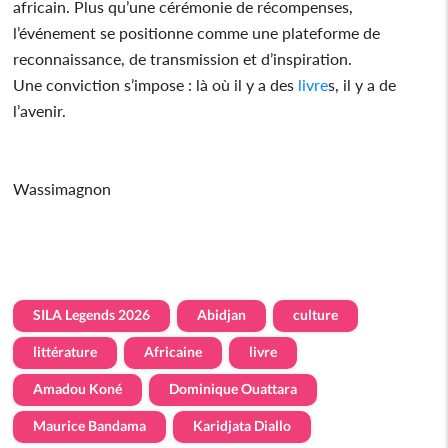
africain. Plus qu’une cérémonie de récompenses,
l’événement se positionne comme une plateforme de
reconnaissance, de transmission et d’inspiration.
Une conviction s’impose : là où il y a des
livre
s, il y a de
l’avenir.
Wassimagnon
SILA Legends 2026
Abidjan
culture
littérature
Africaine
livre
Amadou Koné
Dominique Ouattara
Maurice Bandama
Karidjata Diallo