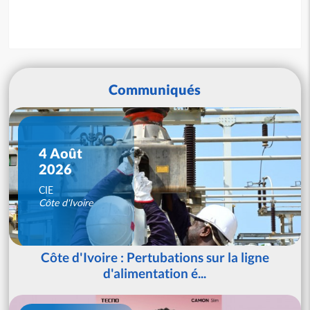
Communiqués
4 Août
2026
CIE
Côte d'Ivoire
Côte d'Ivoire : Pertubations sur la ligne
d'alimentation é...