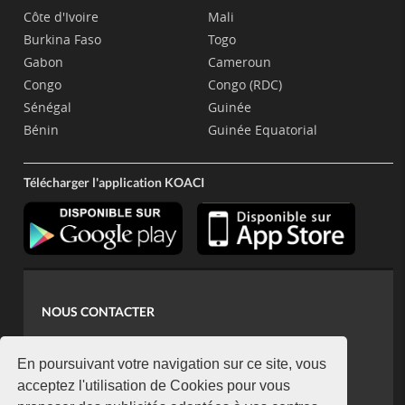
Côte d'Ivoire
Mali
Burkina Faso
Togo
Gabon
Cameroun
Congo
Congo (RDC)
Sénégal
Guinée
Bénin
Guinée Equatorial
Télécharger l'application KOACI
NOUS CONTACTER
contact@koaci.com
koaci@yahoo.fr
En poursuivant votre navigation sur ce site, vous
+225 07 08 85 52 93
acceptez l'utilisation de Cookies pour vous