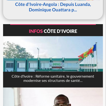
Côte d'Ivoire-Angola : Depuis Luanda,
Dominique Ouattara p...
INFOS
CÔTE D'IVOIRE
Côte d'Ivoire : Réforme sanitaire, le gouvernement
modernise ses structures de santé...