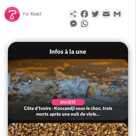
Partager
Facebook
Twitter
Email
Gmail
Par
Koaci
Messenger
WhatsApp
Infos à la une
SOCIÉTÉ
Côte d'Ivoire : Kossandji sous le choc, trois
morts après une nuit de viole...