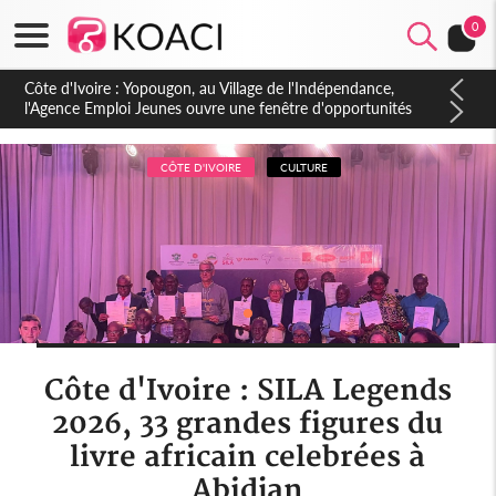
0
Côte d'Ivoire : CHU de Treichville, après la fronde, les agents
contractuels obtiennent un accord avec la direction sur les
arriérés du SMIG 2023
CÔTE D'IVOIRE
CULTURE
Côte d'Ivoire : SILA Legends
2026, 33 grandes figures du
livre africain celebrées à
Abidjan