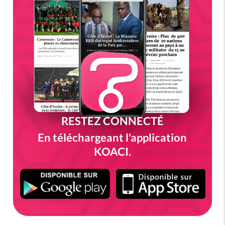
RESTEZ CONNECTÉ
En téléchargeant l'application
KOACI.