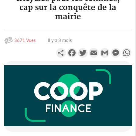
cap sur la conquête de la
mairie
3671 Vues
Il y a 3 mois
Partager
Facebook
Twitter
Email
Gmail
Messen
W