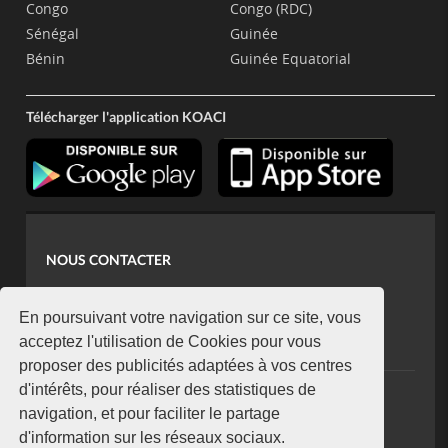
Congo
Congo (RDC)
Sénégal
Guinée
Bénin
Guinée Equatorial
Télécharger l'application KOACI
NOUS CONTACTER
contact@koaci.com
koaci@yahoo.fr
En poursuivant votre navigation sur ce site, vous
+225 07 08 85 52 93
acceptez l'utilisation de Cookies pour vous
proposer des publicités adaptées à vos centres
d'intérêts, pour réaliser des statistiques de
NEWSLETTER
navigation, et pour faciliter le partage
Restez connecté via notre newsletter
d'information sur les réseaux sociaux.