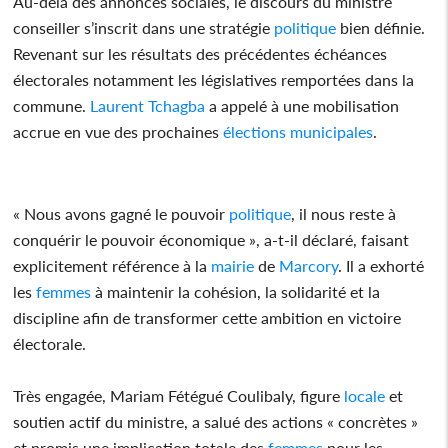
Au-delà des annonces sociales, le discours du ministre
conseiller s’inscrit dans une stratégie
politique
bien définie.
Revenant sur les résultats des précédentes échéances
électorales notamment les législatives remportées dans la
commune.
Laurent Tchagba
a appelé à une mobilisation
accrue en vue des prochaines
élections
municipales
.
« Nous avons gagné le pouvoir
politique
, il nous reste à
conquérir le pouvoir économique », a-t-il déclaré, faisant
explicitement référence à la
mairie
de
Marcory
. Il a exhorté
les
femmes
à maintenir la cohésion, la solidarité et la
discipline afin de transformer cette ambition en victoire
électorale.
Très engagée, Mariam Fétégué Coulibaly, figure
locale
et
soutien actif du ministre, a salué des actions « concrètes »
et promis une implication totale des
femmes
pour les