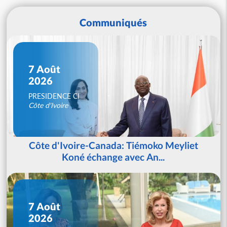
Communiqués
7 Août
2026
PRESIDENCE CI
Côte d'Ivoire
Côte d'Ivoire-Canada: Tiémoko Meyliet
Koné échange avec An...
7 Août
2026