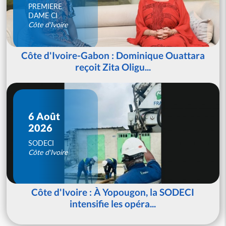
PREMIERE
DAME CI
Côte d'Ivoire
Côte d'Ivoire-Gabon : Dominique Ouattara
reçoit Zita Oligu...
6 Août
2026
SODECI
Côte d'Ivoire
Côte d'Ivoire : À Yopougon, la SODECI
intensifie les opéra...