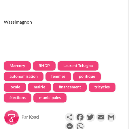
Wassimagnon
Marcory
RHDP
Laurent Tchagba
autonomisation
femmes
politique
locale
mairie
financement
tricycles
élections
municipales
Partager
Facebook
Twitter
Email
Gmail
Par
Koaci
Messenger
WhatsApp