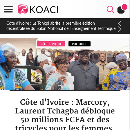
0
Côte d'Ivoire : PPA-CI, Gbagbo délègue une partie de ses
prérogatives de président à 05 cadres, vers sa retraite
politique ?
CÔTE D'IVOIRE
POLITIQUE
Côte d'Ivoire : Marcory,
Laurent Tchagba débloque
50 millions FCFA et des
tricycles pour les femmes,