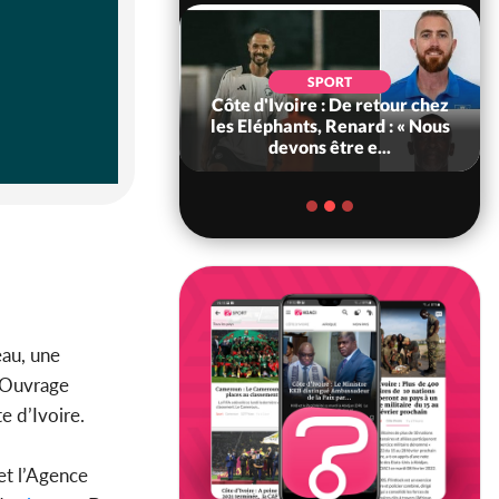
POLITIQUE
d'Ivoire : 66e
SPORT
versaire de
Côte d'Ivoire : De retour chez
ance, les Forces de
les Eléphants, Renard : « Nous
fense e...
devons être e...
eau, une
Ouvrage
e d’Ivoire.
et l’Agence