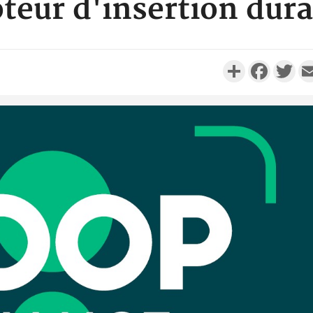
teur d'insertion dura
Partager
Faceboo
Twi
Côte d'I
personnes 
Côte d'Ivo
son coll
million