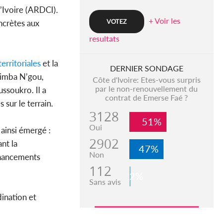
d’Ivoire (ARDCI).
+ Voir les
ncrètes aux
resultats
erritoriales
et la
DERNIER SONDAGE
Dimba N’gou,
Côte d'Ivoire: Etes-vous surpris
par le non-renouvellement du
ssoukro. Il a
contrat de Emerse Faé ?
sur le terrain.
3128
51%
Oui
 ainsi émergé :
2902
ant la
47%
Non
financements
112
2%
Sans avis
ination et