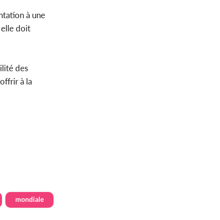
ntation à une
lle doit
ilité des
ffrir à la
mondiale