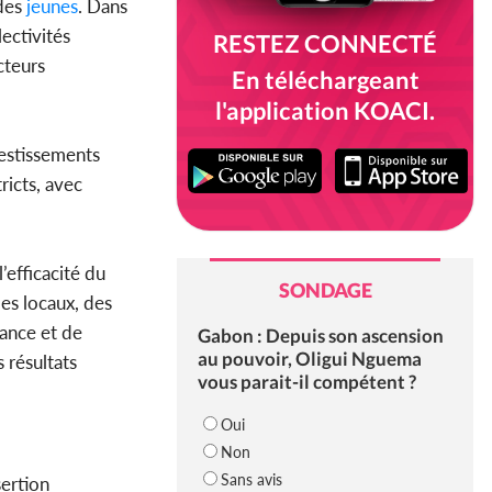
des
jeunes
. Dans
ectivités
RESTEZ CONNECTÉ
cteurs
En téléchargeant
l'application KOACI.
vestissements
ricts, avec
’efficacité du
SONDAGE
les locaux, des
nance et de
Gabon : Depuis son ascension
au pouvoir, Oligui Nguema
 résultats
vous parait-il compétent ?
Oui
Non
Sans avis
sertion