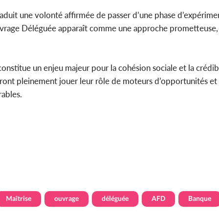
traduit une volonté affirmée de passer d’une phase d’expérime
rage Déléguée apparaît comme une approche prometteuse, e
 constitue un enjeu majeur pour la cohésion sociale et la crédib
rront pleinement jouer leur rôle de moteurs d’opportunités et o
rables.
Maîtrise
ouvrage
déléguée
AFD
Banque