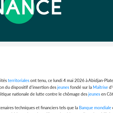
Côte 
anni
l'Indépend
Dé
ités
territoriales
ont tenu, ce lundi 4 mai 2026 à Abidjan-Plat
on du dispositif d’insertion des
jeunes
fondé sur la
Maîtrise
d’
litique nationale de lutte contre le chômage des
jeunes
en Côt
tenaires techniques et financiers tels que la
Banque
mondiale