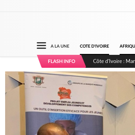
A LA UNE
COTE D'IVOIRE
AFRIQ
Côte d'Ivoire : Séi
FLASH INFO
dépigmentants da