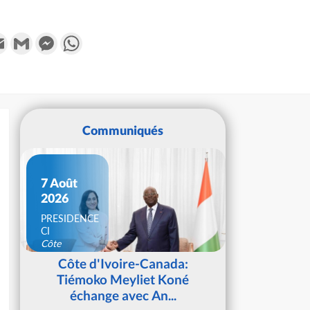
k
tter
Email
Gmail
Messenger
WhatsApp
Communiqués
7 Août
2026
PRESIDENCE
CI
Côte
d'Ivoire
Côte d'Ivoire-Canada:
Tiémoko Meyliet Koné
échange avec An...