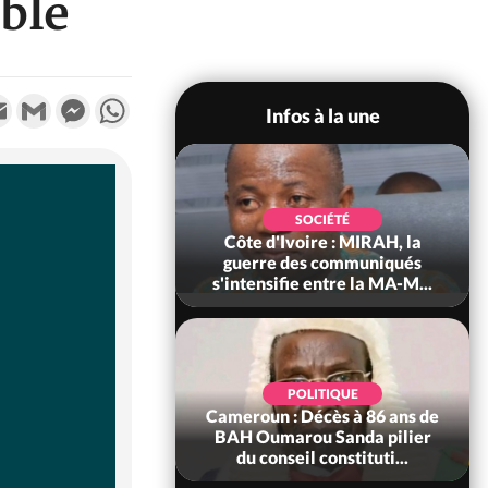
ble
k
tter
Email
Gmail
Messenger
WhatsApp
Infos à la une
SOCIÉTÉ
SOCIÉTÉ
voire : Man, deux
Côte d'Ivoire : MIRAH, la
périssent dans un
guerre des communiqués
incendie
s'intensifie entre la MA-M...
SOCIÉTÉ
POLITIQUE
ire : Daloa, il tue
Cameroun : Décès à 86 ans de
ègue et cache 38
BAH Oumarou Sanda pilier
s dans une fo...
du conseil constituti...