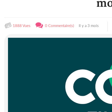
mo
1888 Vues
0 Commentaire(s)
Il y a 3 mois