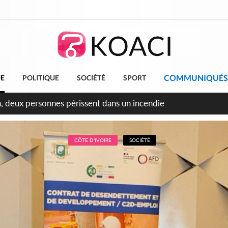
COMMUNIQUÉS
UE
POLITIQUE
SOCIÉTÉ
SPORT
leu, la célébration de la fête nationale transformée en vaste 
ngereux
CÔTE D'IVOIRE
SOCIÉTÉ