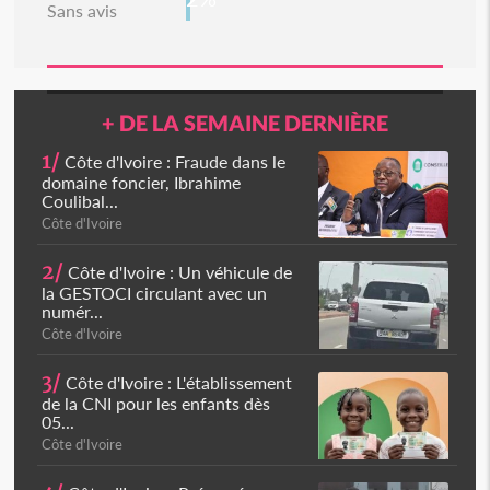
Sans avis
+ DE LA SEMAINE DERNIÈRE
1/
Côte d'Ivoire : Fraude dans le
domaine foncier, Ibrahime
Coulibal...
Côte d'Ivoire
2/
Côte d'Ivoire : Un véhicule de
la GESTOCI circulant avec un
numér...
Côte d'Ivoire
3/
Côte d'Ivoire : L'établissement
de la CNI pour les enfants dès
05...
Côte d'Ivoire