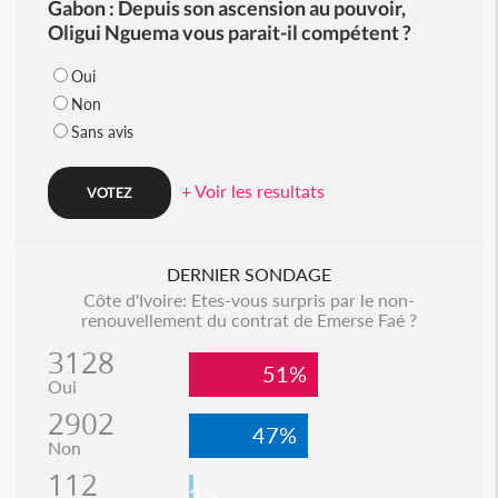
Gabon : Depuis son ascension au pouvoir,
Oligui Nguema vous parait-il compétent ?
Oui
Non
Sans avis
+ Voir les resultats
DERNIER SONDAGE
Côte d'Ivoire: Etes-vous surpris par le non-
renouvellement du contrat de Emerse Faé ?
3128
51%
Oui
2902
47%
Non
112
2%