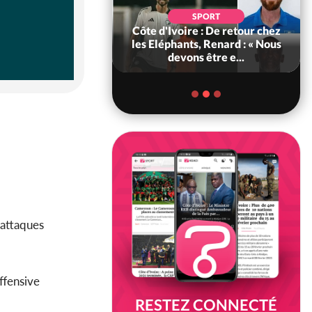
POLITIQUE
d'Ivoire : 66e
SPORT
versaire de
Côte d'Ivoire : De retour chez
ance, les Forces de
les Eléphants, Renard : « Nous
fense e...
devons être e...
 attaques
ffensive
RESTEZ CONNECTÉ