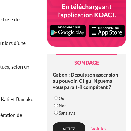
En téléchargeant
l'application KOACI.
ne base de
t lors d’une
SONDAGE
tués, selon un
Gabon : Depuis son ascension
au pouvoir, Oligui Nguema
vous parait-il compétent ?
Oui
é Kati et Bamako.
Non
Sans avis
bération de
+ Voir les