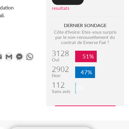
adation
resultats
li.
DERNIER SONDAGE
Côte d'Ivoire: Etes-vous surpris
par le non-renouvellement du
contrat de Emerse Faé ?
3128
k
tter
Email
Gmail
Messenger
WhatsApp
51%
Oui
2902
47%
Non
112
2%
Sans avis