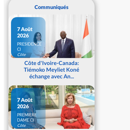
Communiqués
7 Août
2026
PRESIDENCE
CI
Côte
d'Ivoire
Côte d'Ivoire-Canada:
Tiémoko Meyliet Koné
échange avec An...
7 Août
2026
PREMIERE
DAME CI
Côte