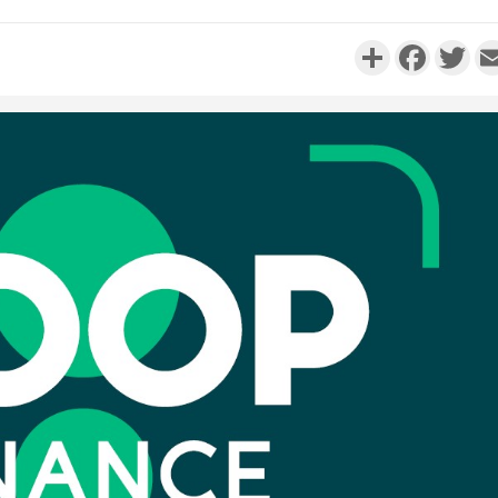
Partager
Faceboo
Twi
Côte d'I
personnes 
Côte d'Ivo
son coll
million