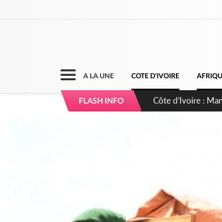
A LA UNE
COTE D'IVOIRE
AFRIQ
Côte d'Ivoire : Sé
FLASH INFO
dépigmentants da