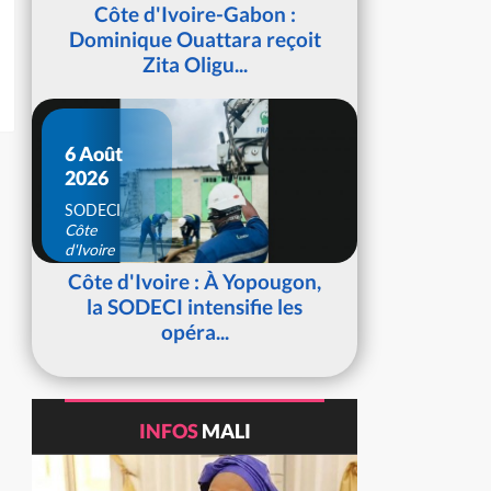
d'Ivoire
Côte d'Ivoire-Gabon :
Dominique Ouattara reçoit
Zita Oligu...
6 Août
2026
SODECI
Côte
d'Ivoire
Côte d'Ivoire : À Yopougon,
la SODECI intensifie les
opéra...
INFOS
MALI