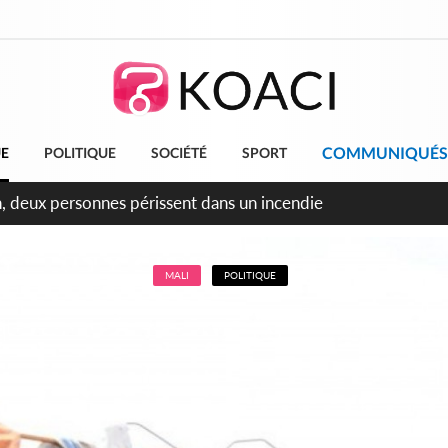
COMMUNIQUÉS
UE
POLITIQUE
SOCIÉTÉ
SPORT
ileu, la célébration de la fête nationale transformée en vaste
ngereux
MALI
POLITIQUE