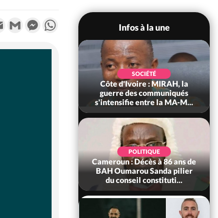
k
tter
Email
Gmail
Messenger
WhatsApp
Infos à la une
SOCIÉTÉ
SOCIÉTÉ
voire : Man, deux
Côte d'Ivoire : MIRAH, la
périssent dans un
guerre des communiqués
incendie
s'intensifie entre la MA-M...
SOCIÉTÉ
POLITIQUE
ire : Daloa, il tue
Cameroun : Décès à 86 ans de
ègue et cache 38
BAH Oumarou Sanda pilier
s dans une fo...
du conseil constituti...