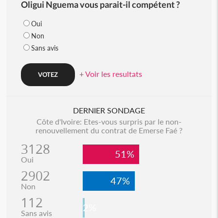
Oligui Nguema vous parait-il compétent ?
Oui
Non
Sans avis
+ Voir les resultats
DERNIER SONDAGE
Côte d'Ivoire: Etes-vous surpris par le non-
renouvellement du contrat de Emerse Faé ?
3128
51%
Oui
2902
47%
Non
112
2%
Sans avis