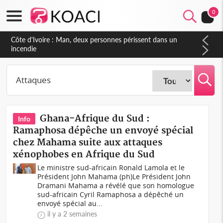
0
Côte d'Ivoire : Séileu, la célébration de la fête nationale
transformée en vaste campagne contre les produits
dépigmentants dangereux
Ghana-Afrique du Sud :
Info
Ramaphosa dépêche un envoyé spécial
chez Mahama suite aux attaques
xénophobes en Afrique du Sud
Le ministre sud-africain Ronald Lamola et le
Président John Mahama (ph)Le Président John
Dramani Mahama a révélé que son homologue
sud-africain Cyril Ramaphosa a dépêché un
envoyé spécial au...
il y a 2 semaines