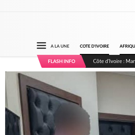
A LA UNE
COTE D'IVOIRE
AFRIQ
Côte d'Ivoire : Séi
FLASH INFO
dépigmentants da