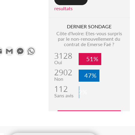
resultats
DERNIER SONDAGE
Côte d'Ivoire: Etes-vous surpris
par le non-renouvellement du
contrat de Emerse Faé ?
k
tter
Email
Gmail
Messenger
WhatsApp
3128
51%
Oui
2902
47%
Non
112
2%
Sans avis