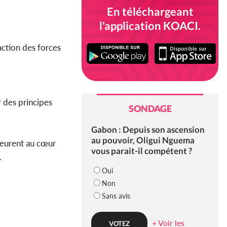
En téléchargeant
l'application KOACI.
action des forces
r des principes
SONDAGE
Gabon : Depuis son ascension
au pouvoir, Oligui Nguema
emeurent au cœur
vous parait-il compétent ?
.
Oui
Non
Sans avis
+ Voir les