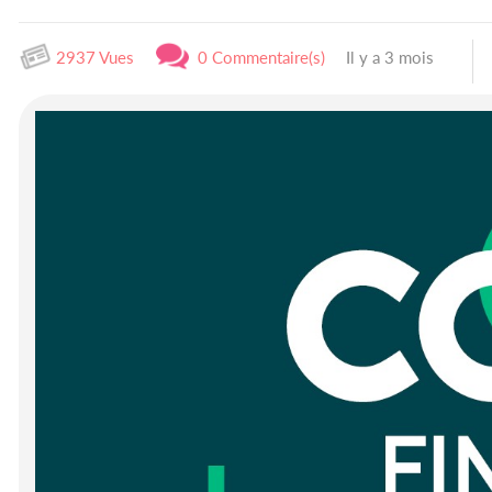
2937 Vues
0 Commentaire(s)
Il y a 3 mois