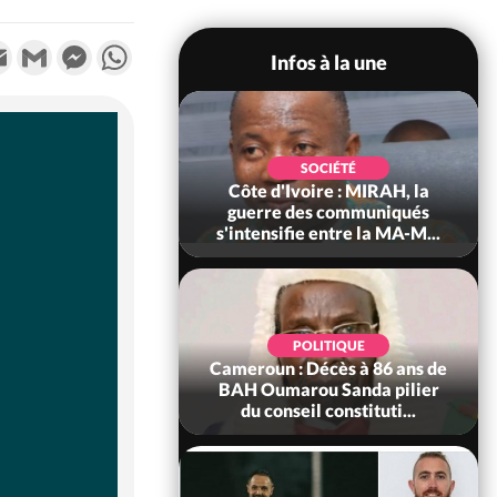
k
tter
Email
Gmail
Messenger
WhatsApp
Infos à la une
SOCIÉTÉ
SOCIÉTÉ
voire : Man, deux
Côte d'Ivoire : MIRAH, la
périssent dans un
guerre des communiqués
incendie
s'intensifie entre la MA-M...
SOCIÉTÉ
POLITIQUE
ire : Daloa, il tue
Cameroun : Décès à 86 ans de
ègue et cache 38
BAH Oumarou Sanda pilier
s dans une fo...
du conseil constituti...