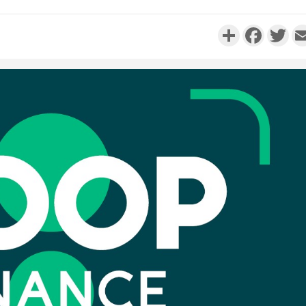
Partager
Faceboo
Twi
Côte d'I
personnes 
Côte d'Ivo
son coll
million