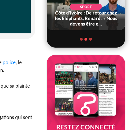
POLITIQUE
d'Ivoire : 66e
SPORT
versaire de
Côte d'Ivoire : De retour chez
ance, les Forces de
les Eléphants, Renard : « Nous
fense e...
devons être e...
de
police
, le
on.
 que sa plainte
gations qui sont
RESTEZ CONNECTÉ