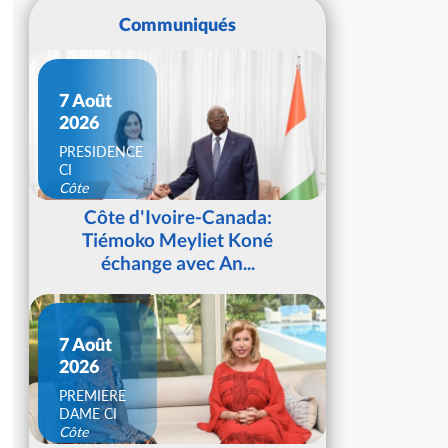
Communiqués
7 Août
2026
PRESIDENCE
CI
Côte
d'Ivoire
Côte d'Ivoire-Canada:
Tiémoko Meyliet Koné
échange avec An...
7 Août
2026
PREMIERE
DAME CI
Côte