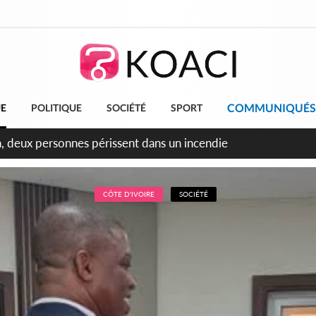
COMMUNIQUÉS
UE
POLITIQUE
SOCIÉTÉ
SPORT
leu, la célébration de la fête nationale transformée en vaste 
ngereux
CÔTE D'IVOIRE
SOCIÉTÉ