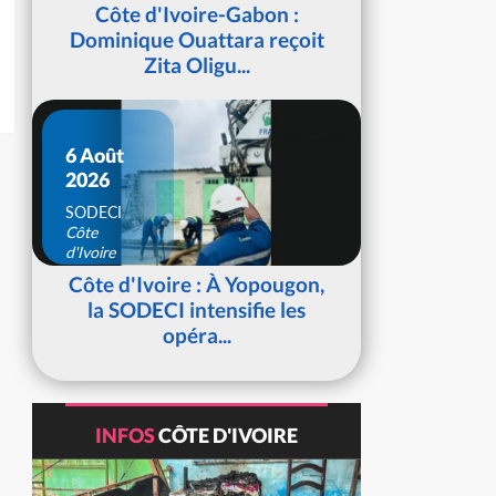
d'Ivoire
Côte d'Ivoire-Gabon :
Dominique Ouattara reçoit
Zita Oligu...
6 Août
2026
SODECI
Côte
d'Ivoire
Côte d'Ivoire : À Yopougon,
la SODECI intensifie les
opéra...
INFOS
CÔTE D'IVOIRE