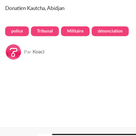
Donatien Kautcha, Abidjan
police
Tribunal
Militaire
dénonciation
Par
Koaci