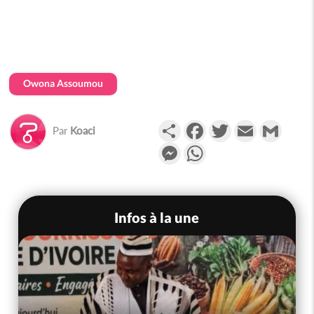
Owona Assoumou
Partager
Facebook
Twitter
Email
Gmail
Par
Koaci
Messenger
WhatsApp
Infos à la une