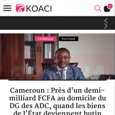
0
Côte d'Ivoire : À Abidjan, Amadou Oury Bah admire le modèle
ivoirien et veut s'en inspirer pour accélérer le développement
de la Guinée
CAMEROUN
POLITIQUE
Cameroun : Près d'un demi-
milliard FCFA au domicile du
DG des ADC, quand les biens
de l'État deviennent butin