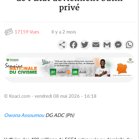
privé
17159 Vues
Il y a 2 mois
Partager
Facebook
Twitter
Email
Gmail
Messen
W
© Koaci.com - vendredi 08 mai 2026 - 16:18
Owona Assoumou
DG ADC (Ph)