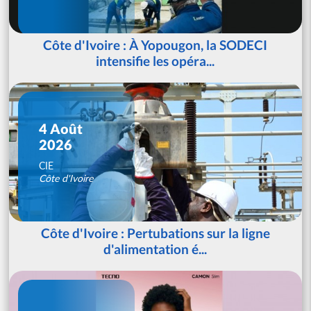
Côte d'Ivoire : À Yopougon, la SODECI
intensifie les opéra...
4 Août
2026
CIE
Côte d'Ivoire
Côte d'Ivoire : Pertubations sur la ligne
d'alimentation é...