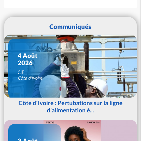
Communiqués
4 Août
2026
CIE
Côte d'Ivoire
Côte d'Ivoire : Pertubations sur la ligne
d'alimentation é...
3 Août