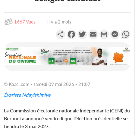
1667 Vues
Il y a 2 mois
Partager
Facebook
Twitter
Email
Gmail
Messen
W
© Koaci.com - samedi 09 mai 2026 - 21:07
Évariste Ndayishimiye
La Commission électorale nationale indépendante (CENI) du
Burundi a annoncé vendredi que l’élection présidentielle se
tiendra le 3 mai 2027.