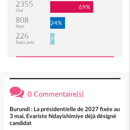
2355
69%
Oui
808
24%
Non
226
7%
Sans avis
0 Commentaire(s)
Burundi : La présidentielle de 2027 fixée au
3 mai, Evariste Ndayishimiye déjà désigné
candidat