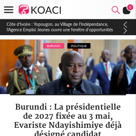
0
Côte d'Ivoire : CHU de Treichville, après la fronde, les agents
contractuels obtiennent un accord avec la direction sur les
arriérés du SMIG 2023
BURUNDI
POLITIQUE
Burundi : La présidentielle
de 2027 fixée au 3 mai,
Evariste Ndayishimiye déjà
désigné candidat