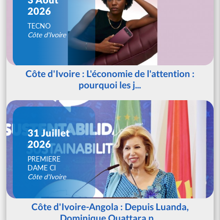
2026
TECNO
Côte d'Ivoire
Côte d'Ivoire : L'économie de l'attention :
pourquoi les j...
31 Juillet
2026
PREMIERE
DAME CI
Côte d'Ivoire
Côte d'Ivoire-Angola : Depuis Luanda,
Dominique Ouattara p...