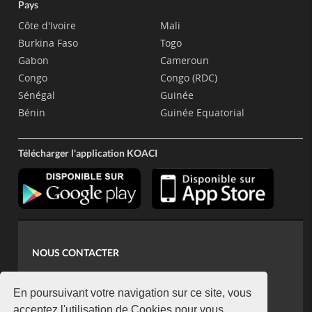
Pays
Côte d'Ivoire
Mali
Burkina Faso
Togo
Gabon
Cameroun
Congo
Congo (RDC)
Sénégal
Guinée
Bénin
Guinée Equatorial
Télécharger l'application KOACI
NOUS CONTACTER
contact@koaci.com
koaci@yahoo.fr
En poursuivant votre navigation sur ce site, vous
acceptez l'utilisation de Cookies pour vous