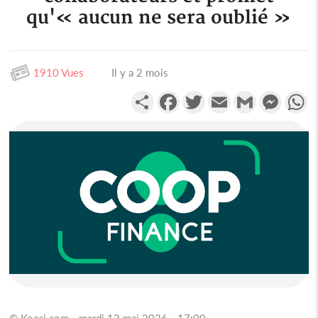
qu'« aucun ne sera oublié »
1910 Vues
Il y a 2 mois
Partager
Facebook
Twitter
Email
Gmail
Messen
W
© Koaci.com - mardi 12 mai 2026 - 17:00