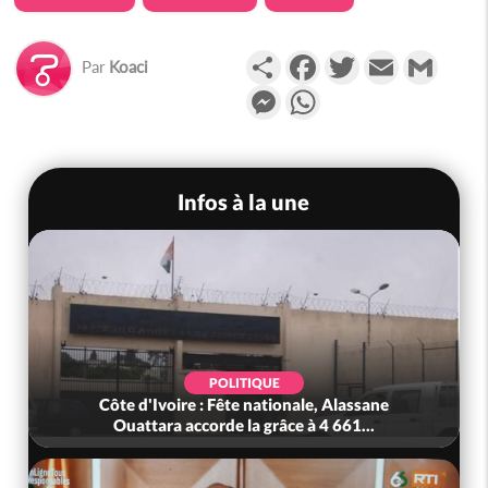
Partager
Facebook
Twitter
Email
Gmail
Par
Koaci
Messenger
WhatsApp
Infos à la une
POLITIQUE
Côte d'Ivoire : Fête nationale, Alassane
Ouattara accorde la grâce à 4 661...