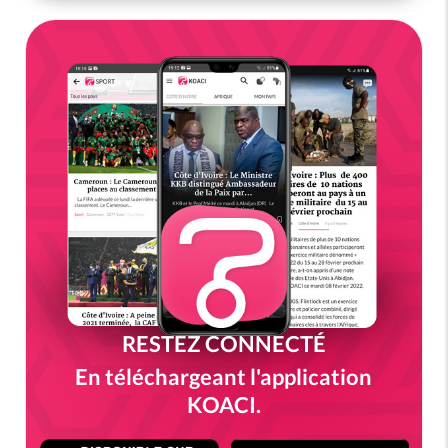
RESTEZ CONNECTÉ
En téléchargeant l'application
KOACI.