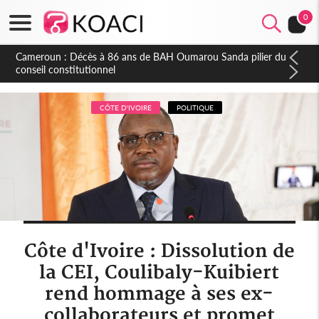
0
Côte d'Ivoire : Indépendance, plusieurs véhicules mis en
fourrière pour conduite en sens inverse
CÔTE D'IVOIRE
POLITIQUE
Côte d'Ivoire : Dissolution de
la CEI, Coulibaly-Kuibiert
rend hommage à ses ex-
collaborateurs et promet