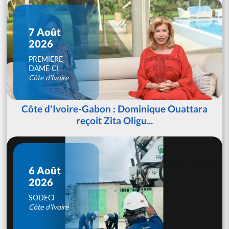
7 Août
2026
PREMIERE
DAME CI
Côte d'Ivoire
Côte d'Ivoire-Gabon : Dominique Ouattara
reçoit Zita Oligu...
6 Août
2026
SODECI
Côte d'Ivoire