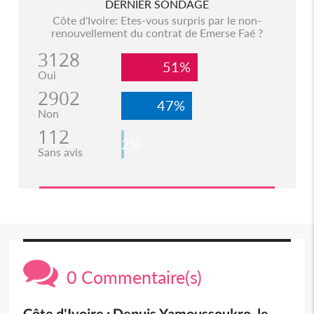
DERNIER SONDAGE
Côte d'Ivoire: Etes-vous surpris par le non-
renouvellement du contrat de Emerse Faé ?
3128
51%
Oui
2902
47%
Non
112
2%
Sans avis
0 Commentaire(s)
Côte d'Ivoire : Depuis Yamoussoukro, le