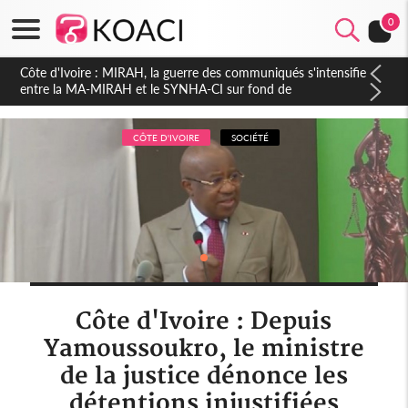
0
Côte d'Ivoire : Indépendance 2026, Thiam plaide pour un
environnement démocratique plus apaisé
CÔTE D'IVOIRE
SOCIÉTÉ
Côte d'Ivoire : Depuis
Yamoussoukro, le ministre
de la justice dénonce les
détentions injustifiées