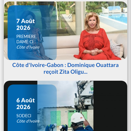
7 Août
2026
PREMIERE
DAME CI
Côte d'Ivoire
Côte d'Ivoire-Gabon : Dominique Ouattara
reçoit Zita Oligu...
6 Août
2026
SODECI
Côte d'Ivoire