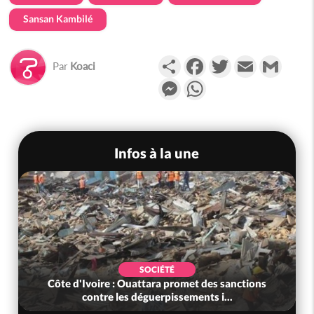
Sansan Kambilé
Partager
Facebook
Twitter
Email
Gmail
Par
Koaci
Messenger
WhatsApp
Infos à la une
SOCIÉTÉ
Côte d'Ivoire : Ouattara promet des sanctions
contre les déguerpissements i...