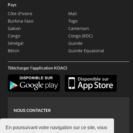
Pays
Côte d'Ivoire
Mali
Burkina Faso
Togo
Gabon
Cameroun
Congo
Congo (RDC)
Sénégal
Guinée
Bénin
Guinée Equatorial
Télécharger l'application KOACI
NOUS CONTACTER
contact@koaci.com
koaci@yahoo.fr
En poursuivant votre navigation sur ce site, vous