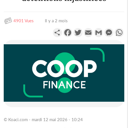
4901 Vues
Il y a 2 mois
Partager
Facebook
Twitter
Email
Gmail
Messen
W
© Koaci.com - mardi 12 mai 2026 - 10:24