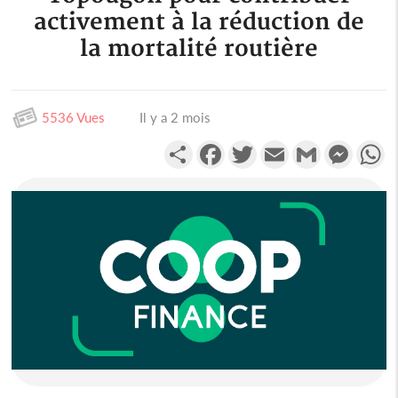
activement à la réduction de
la mortalité routière
5536 Vues
Il y a 2 mois
Partager
Facebook
Twitter
Email
Gmail
Messen
W