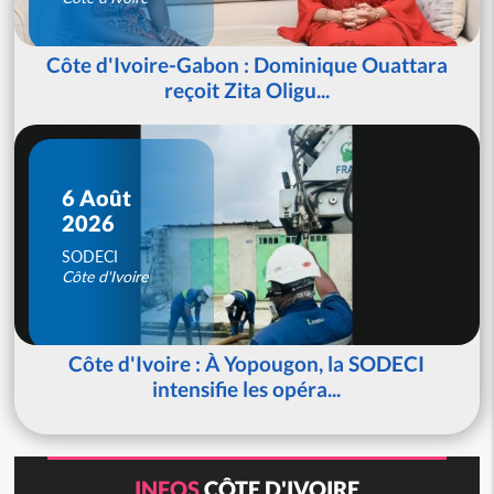
Côte d'Ivoire-Gabon : Dominique Ouattara
reçoit Zita Oligu...
6 Août
2026
SODECI
Côte d'Ivoire
Côte d'Ivoire : À Yopougon, la SODECI
intensifie les opéra...
INFOS
CÔTE D'IVOIRE