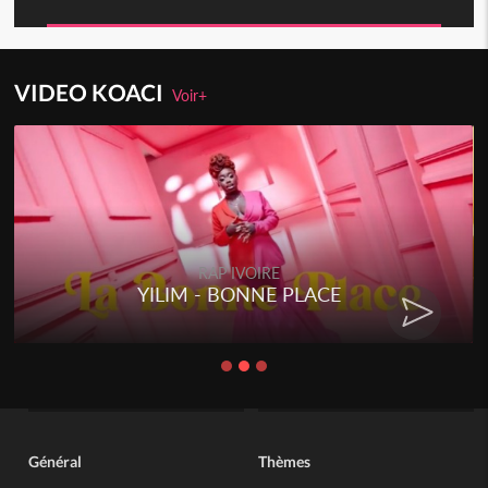
VIDEO KOACI
Voir+
RAP IVOIRE
YILIM - BONNE PLACE
Général
Thèmes