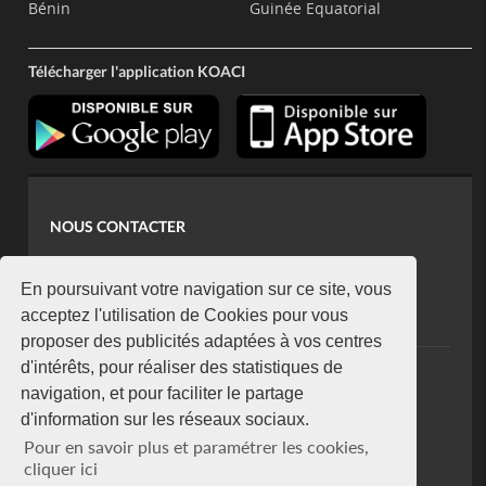
Bénin
Guinée Equatorial
Télécharger l'application KOACI
NOUS CONTACTER
contact@koaci.com
koaci@yahoo.fr
En poursuivant votre navigation sur ce site, vous
+225 07 08 85 52 93
acceptez l'utilisation de Cookies pour vous
proposer des publicités adaptées à vos centres
d'intérêts, pour réaliser des statistiques de
NEWSLETTER
navigation, et pour faciliter le partage
Restez connecté via notre newsletter
d'information sur les réseaux sociaux.
S'abonner
Pour en savoir plus et paramétrer les cookies,
Se désabonner
cliquer ici