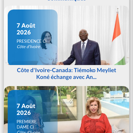
7 Août
2026
PRESIDENCE CI
Côte d'Ivoire
Côte d'Ivoire-Canada: Tiémoko Meyliet
Koné échange avec An...
7 Août
2026
PREMIERE
DAME CI
Côte d'Ivoire