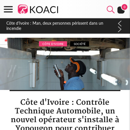
0
Côte d'Ivoire : Séileu, la célébration de la fête nationale
transformée en vaste campagne contre les produits
dépigmentants dangereux
CÔTE D'IVOIRE
SOCIÉTÉ
Côte d'Ivoire : Contrôle
Technique Automobile, un
nouvel opérateur s'installe à
Yopougon pour contribuer