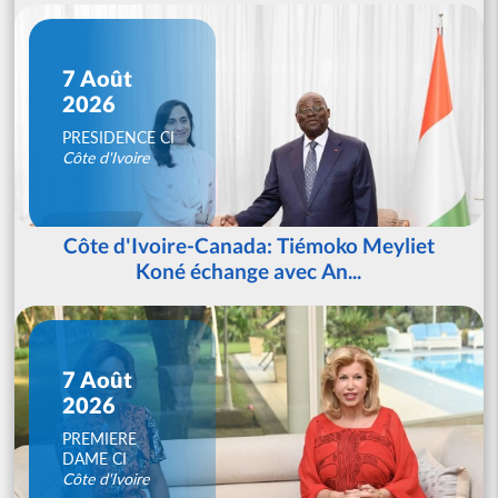
7 Août
2026
PRESIDENCE CI
Côte d'Ivoire
Côte d'Ivoire-Canada: Tiémoko Meyliet
Koné échange avec An...
7 Août
2026
PREMIERE
DAME CI
Côte d'Ivoire