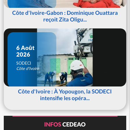
Côte d'Ivoire-Gabon : Dominique Ouattara
reçoit Zita Oligu...
6 Août
2026
SODECI
Côte d'Ivoire
Côte d'Ivoire : À Yopougon, la SODECI
intensifie les opéra...
INFOS
CEDEAO