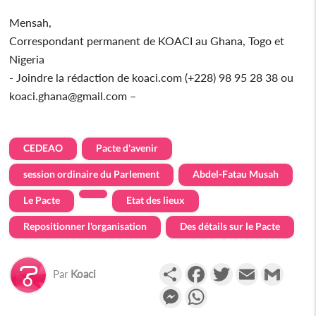
Mensah,
Correspondant permanent de KOACI au Ghana, Togo et
Nigeria
- Joindre la rédaction de koaci.com (+228) 98 95 28 38 ou
koaci.ghana@gmail.com –
CEDEAO
Pacte d'avenir
session ordinaire du Parlement
Abdel-Fatau Musah
Le Pacte
Etat des lieux
Repositionner l'organisation
Des détails sur le Pacte
Partager
Facebook
Twitter
Email
Gmail
Par
Koaci
Messenger
WhatsApp