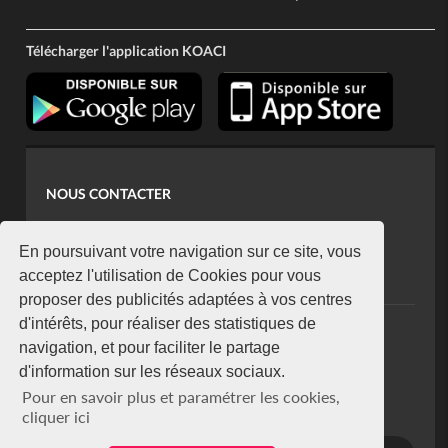
Télécharger l'application KOACI
NOUS CONTACTER
contact@koaci.com
koaci@yahoo.fr
En poursuivant votre navigation sur ce site, vous
+225 07 08 85 52 93
acceptez l'utilisation de Cookies pour vous
proposer des publicités adaptées à vos centres
d'intérêts, pour réaliser des statistiques de
NEWSLETTER
navigation, et pour faciliter le partage
Restez connecté via notre newsletter
d'information sur les réseaux sociaux.
S'abonner
Pour en savoir plus et paramétrer les cookies,
Se désabonner
cliquer ici