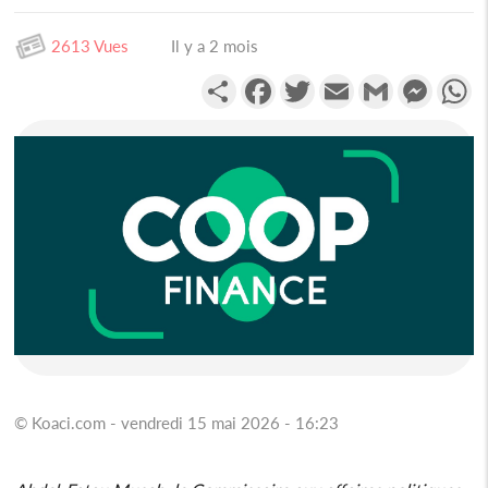
2613 Vues
Il y a 2 mois
Partager
Facebook
Twitter
Email
Gmail
Messen
W
© Koaci.com - vendredi 15 mai 2026 - 16:23