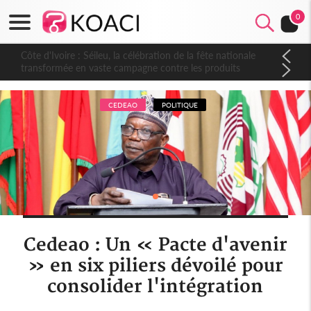
0
Côte d'Ivoire : Séileu, la célébration de la fête nationale
transformée en vaste campagne contre les produits
dépigmentants dangereux
CEDEAO
POLITIQUE
Cedeao : Un « Pacte d'avenir
» en six piliers dévoilé pour
consolider l'intégration