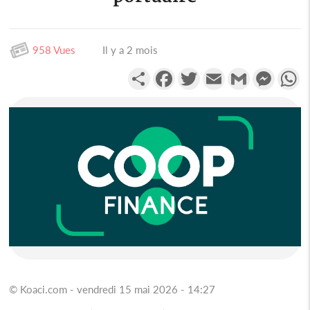
958 Vues
Il y a 2 mois
Partager
Facebook
Twitter
Email
Gmail
Messen
W
© Koaci.com - vendredi 15 mai 2026 - 14:27