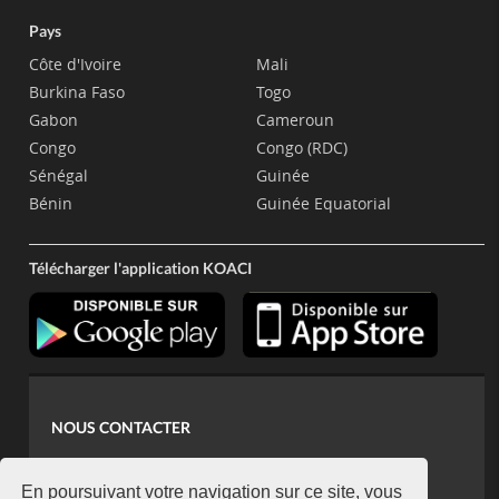
Pays
Côte d'Ivoire
Mali
Burkina Faso
Togo
Gabon
Cameroun
Congo
Congo (RDC)
Sénégal
Guinée
Bénin
Guinée Equatorial
Télécharger l'application KOACI
NOUS CONTACTER
contact@koaci.com
koaci@yahoo.fr
En poursuivant votre navigation sur ce site, vous