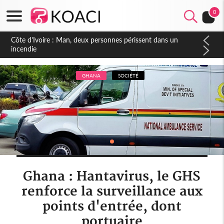
0
Côte d'Ivoire : Séileu, la célébration de la fête nationale
transformée en vaste campagne contre les produits
dépigmentants dangereux
GHANA
SOCIÉTÉ
Ghana : Hantavirus, le GHS
renforce la surveillance aux
points d'entrée, dont
portuaire