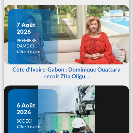
7 Août
2026
PREMIERE
DAME CI
Côte d'Ivoire
Côte d'Ivoire-Gabon : Dominique Ouattara
reçoit Zita Oligu...
6 Août
2026
SODECI
Côte d'Ivoire