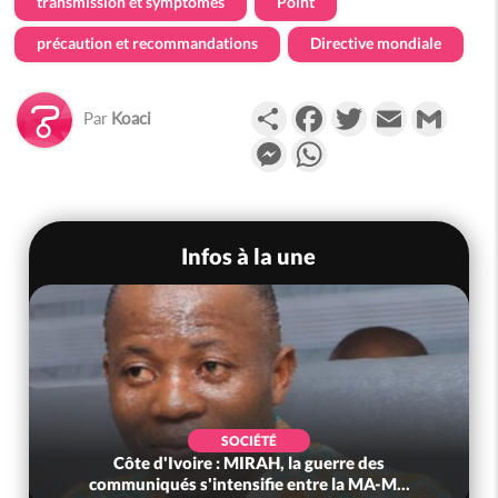
transmission et symptômes
Point
précaution et recommandations
Directive mondiale
Partager
Facebook
Twitter
Email
Gmail
Par
Koaci
Messenger
WhatsApp
Infos à la une
SOCIÉTÉ
Côte d'Ivoire : MIRAH, la guerre des
communiqués s'intensifie entre la MA-M...