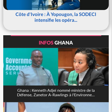
Côte d'Ivoire : À Yopougon, la SODECI
intensifie les opéra...
INFOS
GHANA
Ghana : Kenneth Adjei nommé ministre de la
Défense, Zanetor A-Rawlings à l'Environne...