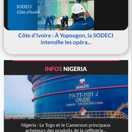
SODECI
Côte d'Ivoire
Côte d'Ivoire : À Yopougon, la SODECI
intensifie les opéra...
INFOS
NIGERIA
Nigeria : Le Togo et le Cameroun principaux
acheteurs des produits de la raffinerie...