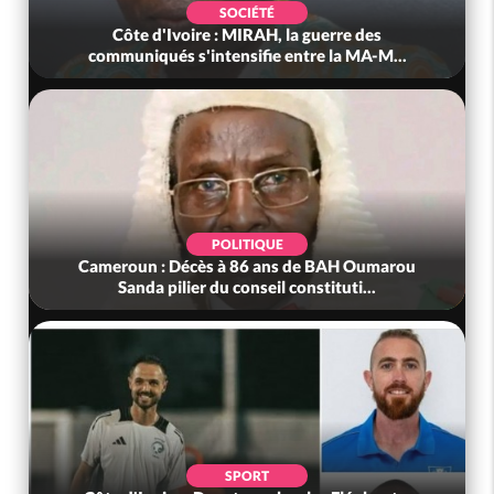
ÉTÉ
POLITIQUE
RAH, la guerre des
Côte d'Ivoire : Après le pari 
fie entre la MA-M...
anniversaire, Adama Bicto
IQUE
POLITIQUE
6 ans de BAH Oumarou
Bénin : L'ancien président Patric
seil constituti...
tête du Sénat
ORT
POLITIQUE