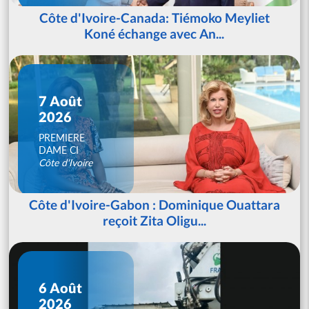
Côte d'Ivoire-Canada: Tiémoko Meyliet
Koné échange avec An...
7 Août
2026
PREMIERE
DAME CI
Côte d'Ivoire
Côte d'Ivoire-Gabon : Dominique Ouattara
reçoit Zita Oligu...
6 Août
2026