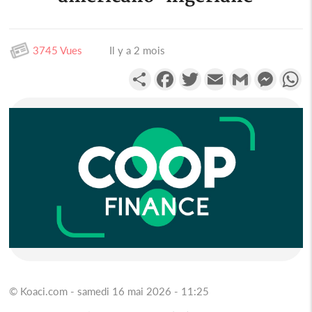
3745 Vues
Il y a 2 mois
Partager
Facebook
Twitter
Email
Gmail
Messen
W
© Koaci.com - samedi 16 mai 2026 - 11:25