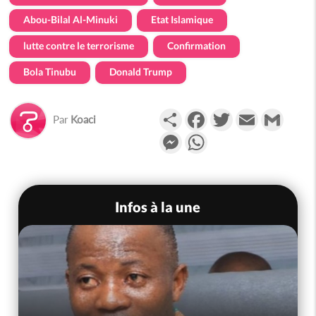
Abou-Bilal Al-Minuki
Etat Islamique
lutte contre le terrorisme
Confirmation
Bola Tinubu
Donald Trump
Partager
Facebook
Twitter
Email
Gmail
Par
Koaci
Messenger
WhatsApp
Infos à la une