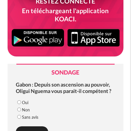
RESTEZ CONNECTÉ
En téléchargeant l'application
KOACI.
SONDAGE
Gabon : Depuis son ascension au pouvoir,
Oligui Nguema vous parait-il compétent ?
Oui
Non
Sans avis