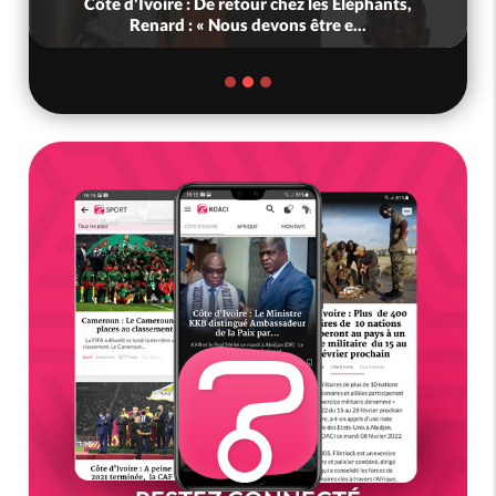
ur chez les Eléphants,
Ghana : Kenneth Adjei nommé 
devons être e...
Défense, Zanetor A-Rawlin