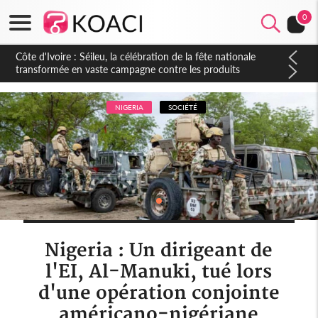
0
Côte d'Ivoire : Séileu, la célébration de la fête nationale
transformée en vaste campagne contre les produits
dépigmentants dangereux
NIGERIA
SOCIÉTÉ
Nigeria : Un dirigeant de
l'EI, Al-Manuki, tué lors
d'une opération conjointe
américano-nigériane