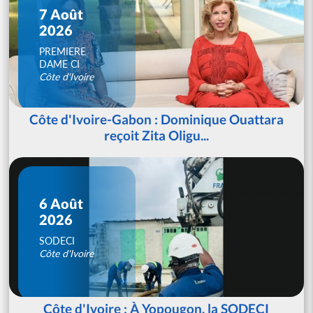
7 Août
2026
PREMIERE
DAME CI
Côte d'Ivoire
Côte d'Ivoire-Gabon : Dominique Ouattara
reçoit Zita Oligu...
6 Août
2026
SODECI
Côte d'Ivoire
Côte d'Ivoire : À Yopougon, la SODECI