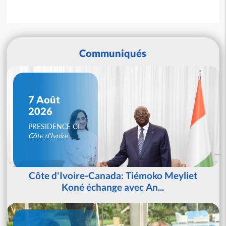
Communiqués
7 Août
2026
PRESIDENCE CI
Côte d'Ivoire
Côte d'Ivoire-Canada: Tiémoko Meyliet
Koné échange avec An...