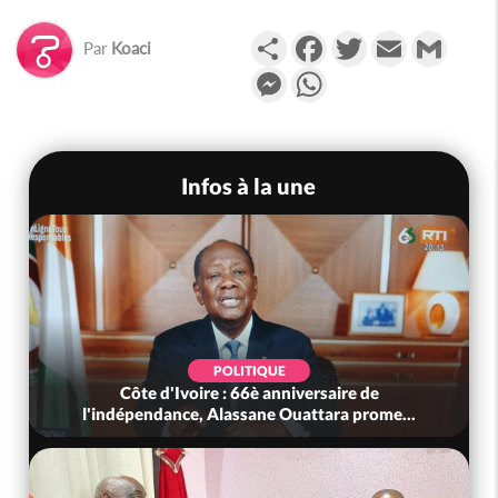
Partager
Facebook
Twitter
Email
Gmail
Par
Koaci
Messenger
WhatsApp
Infos à la une
POLITIQUE
Côte d'Ivoire : 66è anniversaire de
l'indépendance, Alassane Ouattara prome...