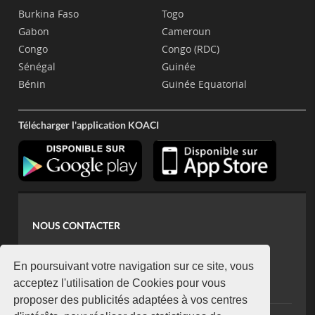
Burkina Faso
Togo
Gabon
Cameroun
Congo
Congo (RDC)
Sénégal
Guinée
Bénin
Guinée Equatorial
Télécharger l'application KOACI
NOUS CONTACTER
contact@koaci.com
koaci@yahoo.fr
En poursuivant votre navigation sur ce site, vous
+225 07 08 85 52 93
acceptez l'utilisation de Cookies pour vous
proposer des publicités adaptées à vos centres