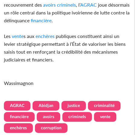
recouvrement des
avoirs
criminels
, l’
AGRAC
joue désormais
un rôle central dans la politique ivoirienne de lutte contre la
délinquance
financière
.
Les
vente
s aux
enchères
publiques constituent ainsi un
levier stratégique permettant à l’État de valoriser les biens
saisis tout en renforçant la crédibilité des mécanismes
judiciaires et financiers.
Wassimagnon
AGRAC
Abidjan
justice
criminalité
financière
avoirs
criminels
vente
enchères
corruption