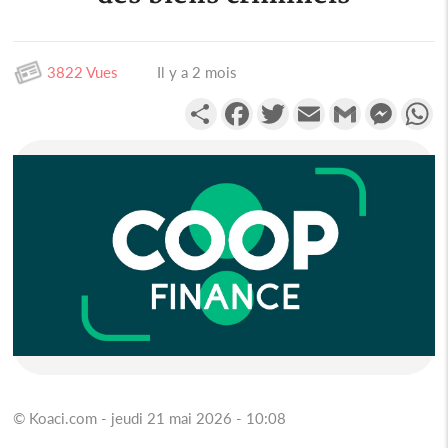
3822 Vues
Il y a 2 mois
Partager
Facebook
Twitter
Email
Gmail
Messen
W
© Koaci.com - jeudi 21 mai 2026 - 10:08