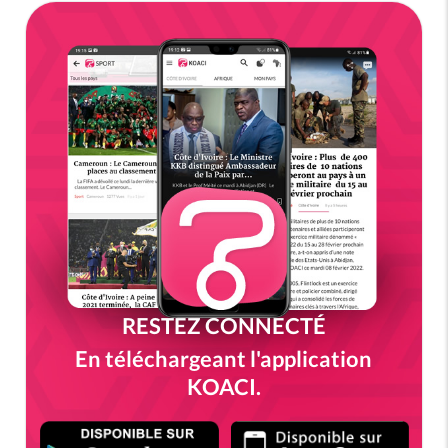
RESTEZ CONNECTÉ
En téléchargeant l'application
KOACI.