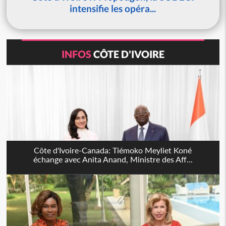
intensifie les opéra...
INFOS
CÔTE D'IVOIRE
Côte d'Ivoire-Canada: Tiémoko Meyliet Koné
échange avec Anita Anand, Ministre des Aff...