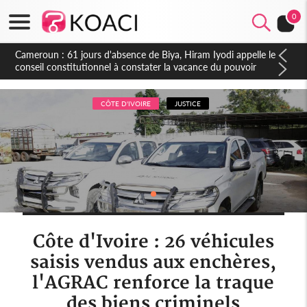
0
Côte d'Ivoire : Fin de la pagaille au PDCI-RDA, Lessiehi bannit
les mouvements sauvages
CÔTE D'IVOIRE
JUSTICE
Côte d'Ivoire : 26 véhicules
saisis vendus aux enchères,
l'AGRAC renforce la traque
des biens criminels