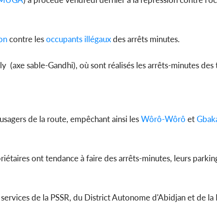
on
contre les
occupants
illégaux
des arrêts minutes.
Côte d'Ivoi
la Rentré
2027, l
y (axe sable-Gandhi), où sont réalisés les arrêts-minutes des 
sagers de la route, empêchant ainsi les
Wôrô-Wôrô
et
Gbak
priétaires ont tendance à faire des arrêts-minutes, leurs parkin
s services de la PSSR, du District Autonome d'Abidjan et de la 