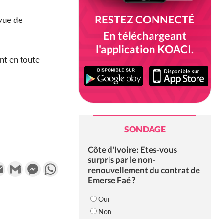
RESTEZ CONNECTÉ
vue de
En téléchargeant
l'application KOACI.
t en toute
SONDAGE
Côte d'Ivoire: Etes-vous
surpris par le non-
k
tter
Email
Gmail
Messenger
WhatsApp
renouvellement du contrat de
Emerse Faé ?
Oui
Non