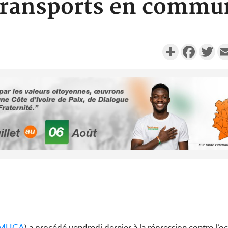
transports en commu
Partager
Faceboo
Twi
Côte d'Iv
CCI-BF dé
échange 
Côte d'Ivo
africaine
défend
MUGA
) a procédé vendredi dernier à la répression contre l’occ