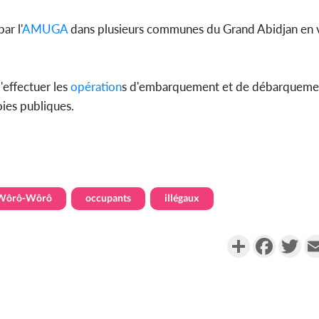
ar l'
AMUGA
dans plusieurs communes du Grand Abidjan en 
'effectuer les
opération
s d'embarquement et de débarquemen
oies publiques.
Wôrô-Wôrô
occupants
illégaux
Partager
Faceboo
Twi