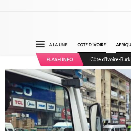
A LA UNE
COTE D'IVOIRE
AFRIQ
Côte d'Ivoire : Pes
FLASH INFO
des mesures vétéri