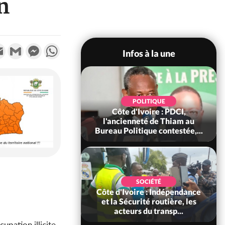
n
k
tter
Email
Gmail
Messenger
WhatsApp
Infos à la une
ECONOMIE
POLITIQUE
oire-Burkina : La
Côte d'Ivoire : PDCI,
sire instaurer un
l'ancienneté de Thiam au
constant avec...
Bureau Politique contestée,...
SOCIÉTÉ
SOCIÉTÉ
ire : Peste porcine
Côte d'Ivoire : Indépendance
, le gouvernement
et la Sécurité routière, les
 les abattag...
acteurs du transp...
upation illicite