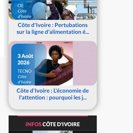
CIE
Côte
d'Ivoire
Côte d'Ivoire : Pertubations
sur la ligne d'alimentation é...
3 Août
2026
TECNO
Côte
d'Ivoire
Côte d'Ivoire : L'économie de
l'attention : pourquoi les j...
INFOS
CÔTE D'IVOIRE