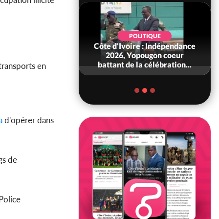
SOCIÉTÉ
POLITIQUE
re : Préparatifs de
Côte d'Ivoire : Indépendance
e Scolaire 2026-
2026, Yopougon coeur
es responsab...
battant de la célébration...
transports en
a
d'opérer dans
gs de
Police