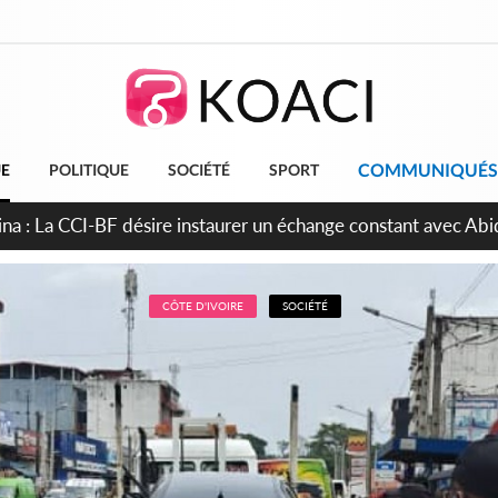
COMMUNIQUÉS
UE
POLITIQUE
SOCIÉTÉ
SPORT
te porcine africaine, le gouvernement défend les abattages san
naires
CÔTE D'IVOIRE
SOCIÉTÉ