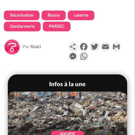
Sécurisation
Bouna
caserne
Gendarmerie
PARSEC
Partager
Facebook
Twitter
Email
Gmail
Par
Koaci
Messenger
WhatsApp
Infos à la une
SOCIÉTÉ