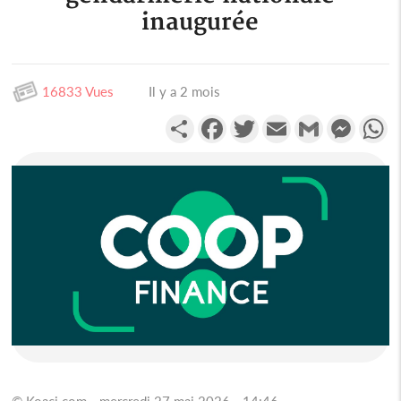
inaugurée
16833 Vues
Il y a 2 mois
Partager
Facebook
Twitter
Email
Gmail
Messen
W
© Koaci.com - mercredi 27 mai 2026 - 14:46