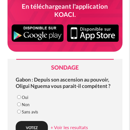
En téléchargeant l'application
KOACI.
SONDAGE
Gabon : Depuis son ascension au pouvoir,
Oligui Nguema vous parait-il compétent ?
Oui
Non
Sans avis
+ Voir les resultats