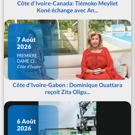
Côte d'Ivoire-Canada: Tiémoko Meyliet
Koné échange avec An...
7 Août
2026
PREMIERE
DAME CI
Côte d'Ivoire
Côte d'Ivoire-Gabon : Dominique Ouattara
reçoit Zita Oligu...
6 Août
2026