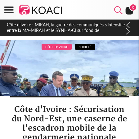
0
Côte d'Ivoire : Indépendance 2026, Thiam plaide pour un
environnement démocratique plus apaisé
CÔTE D'IVOIRE
SOCIÉTÉ
Côte d'Ivoire : Sécurisation
du Nord-Est, une caserne de
l'escadron mobile de la
gendarmerie nationale