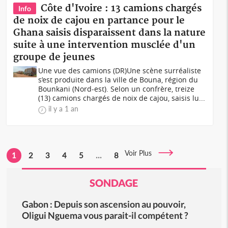
Côte d'Ivoire : 13 camions chargés
Info
de noix de cajou en partance pour le
Ghana saisis disparaissent dans la nature
suite à une intervention musclée d'un
groupe de jeunes
Une vue des camions (DR)Une scène surréaliste
s’est produite dans la ville de Bouna, région du
Bounkani (Nord-est). Selon un confrère, treize
(13) camions chargés de noix de cajou, saisis lu...
il y a 1 an
Voir Plus
1
2
3
4
5
...
8
SONDAGE
Gabon : Depuis son ascension au pouvoir,
Oligui Nguema vous parait-il compétent ?