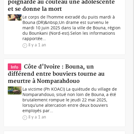
poignarde au couteau une adolescente
et se donne la mort
Le corps de l’homme extradé du puits mardi à
Bouna (DR)&nbsp;Un drame est survenu le
mardi 10 juin 2025 dans la ville de Bouna, région
du Bounkani (Nord-est).Selon les informations
rapportée...
il y a 1 an
Côte d'Ivoire : Bouna, un
Info
différend entre bouviers tourne au
meurtre à Nomparahdouo
La victime (Ph KOACI) La quiétude du village de
Nomparahdouo, situé non loin de Bouna, a été
brutalement rompue le jeudi 22 mai 2025,
lorsqu’une altercation entre deux bouviers
employés par...
il y a 1 an